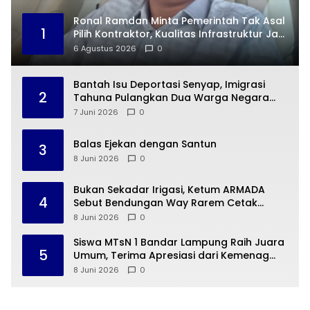
Ronal Ramdan Minta Pemerintah Tak Asal
1
Pilih Kontraktor, Kualitas Infrastruktur Jadi
Taruhan
6 Agustus 2026
0
Bantah Isu Deportasi Senyap, Imigrasi
2
Tahuna Pulangkan Dua Warga Negara
Cina ke Guangzhou
7 Juni 2026
0
Balas Ejekan dengan Santun
3
8 Juni 2026
0
Bukan Sekadar Irigasi, Ketum ARMADA
4
Sebut Bendungan Way Rarem Cetak
Sejarah Peradaban Lampung
8 Juni 2026
0
Siswa MTsN 1 Bandar Lampung Raih Juara
5
Umum, Terima Apresiasi dari Kemenag
Kota Bandar Lampung
8 Juni 2026
0