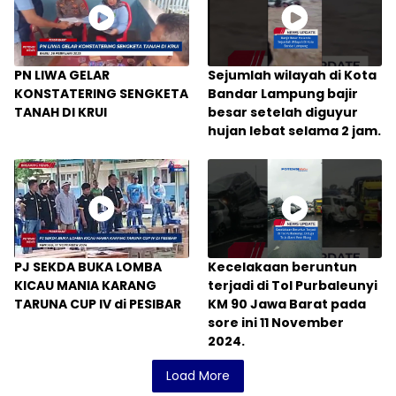
PN LIWA GELAR
Sejumlah wilayah di Kota
KONSTATERING SENGKETA
Bandar Lampung bajir
TANAH DI KRUI
besar setelah diguyur
hujan lebat selama 2 jam.
PJ SEKDA BUKA LOMBA
Kecelakaan beruntun
KICAU MANIA KARANG
terjadi di Tol Purbaleunyi
TARUNA CUP IV di PESIBAR
KM 90 Jawa Barat pada
sore ini 11 November
2024.
Load More