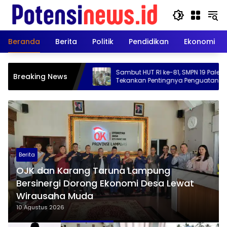
Langsung
ke
konten
Beranda
Berita
Politik
Pendidikan
Ekonomi
Sambut HUT RI ke-81, SMPN 19 Palembang
ITERA 
Breaking News
Tekankan Pentingnya Penguatan
Pala Wa
Karakter Siswa
hingga 
Berita
OJK dan Karang Taruna Lampung
Bersinergi Dorong Ekonomi Desa Lewat
Wirausaha Muda
10 Agustus 2026