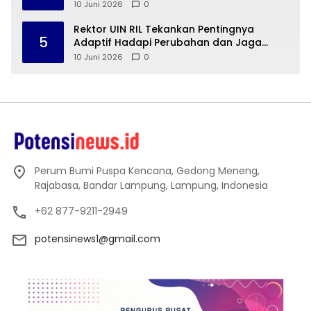
Strategis Pengusaha Muda
10 Juni 2026
0
Rektor UIN RIL Tekankan Pentingnya
5
Adaptif Hadapi Perubahan dan Jaga
Mutu Pendidikan Tinggi
10 Juni 2026
0
Perum Bumi Puspa Kencana, Gedong Meneng,
Rajabasa, Bandar Lampung, Lampung, Indonesia
+62 877-9211-2949
potensinews1@gmail.com