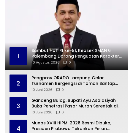
Sambut HUT RI ke-81, Kepsek SMAN 6
1
Palembang Dorong Penguatan Karakter
Siswa
10 Agustus 2026
0
Pengprov ORADO Lampung Gelar
2
Turnamen Bergengsi di Taman Santap
Rumah Kayu
10 Juni 2026
0
Gandeng Bulog, Bupati Ayu Asalasiyah
3
Buka Penetrasi Pasar Murah Serentak di
Way Kanan
10 Juni 2026
0
Munas XVIII HIPMI 2026 Resmi Dibuka,
4
Presiden Prabowo Tekankan Peran