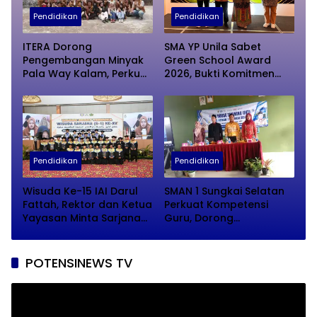
Pendidikan
Pendidikan
ITERA Dorong
SMA YP Unila Sabet
Pengembangan Minyak
Green School Award
Pala Way Kalam, Perkuat
2026, Bukti Komitmen
Branding hingga Digital
Wujudkan Sekolah
Marketing
Berkelanjutan
Pendidikan
Pendidikan
Wisuda Ke-15 IAI Darul
SMAN 1 Sungkai Selatan
Fattah, Rektor dan Ketua
Perkuat Kompetensi
Yayasan Minta Sarjana
Guru, Dorong
Baru Tebar Manfaat
Pembelajaran Kreatif
untuk Masyarakat
dan Adaptif di Era Digital
POTENSINEWS TV