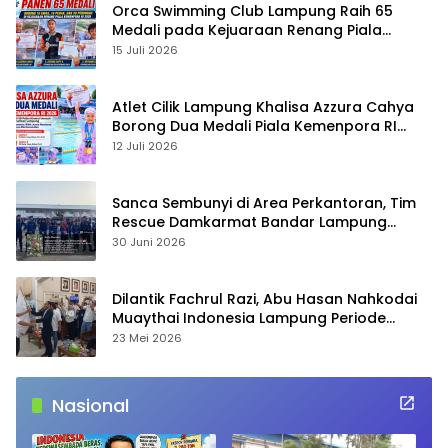
Orca Swimming Club Lampung Raih 65
Medali pada Kejuaraan Renang Piala
Kemenpora RI 2026
15 Juli 2026
Atlet Cilik Lampung Khalisa Azzura Cahya
Borong Dua Medali Piala Kemenpora RI
2026
12 Juli 2026
Sanca Sembunyi di Area Perkantoran, Tim
Rescue Damkarmat Bandar Lampung
Turun Tangan
30 Juni 2026
Dilantik Fachrul Razi, Abu Hasan Nahkodai
Muaythai Indonesia Lampung Periode
2026–2030
23 Mei 2026
Nasional