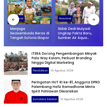
Nasional
Nasional
P
Menjaga
Sidak Dedi Mulyadi
Swasembada Beras di
Ungkap Fakta Baru,
Tengah Euforia Ekspor
Sumber Air Aqua
Bukan Mata Air
Pegunungan
ITERA Dorong Pengembangan Minyak
Pala Way Kalam, Perkuat Branding
hingga Digital Marketing
Pendidikan
10 Agustus 2026
Peringatan HUT RI ke-81, Anggota DPRD
Palembang Hafiz Ramadhonie Minta
Spirit Pahlawan Diwariskan
Sumatera Selatan
10 Agustus 2026