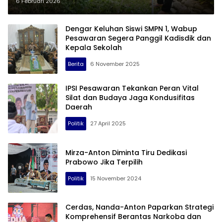
Gerakan Bersih-bersih Serentak
6 Februari 2026
Dengar Keluhan Siswi SMPN 1, Wabup
Pesawaran Segera Panggil Kadisdik dan
Kepala Sekolah
Berita
6 November 2025
IPSI Pesawaran Tekankan Peran Vital
Silat dan Budaya Jaga Kondusifitas
Daerah
Politik
27 April 2025
Mirza-Anton Diminta Tiru Dedikasi
Prabowo Jika Terpilih
Politik
15 November 2024
Cerdas, Nanda-Anton Paparkan Strategi
Komprehensif Berantas Narkoba dan