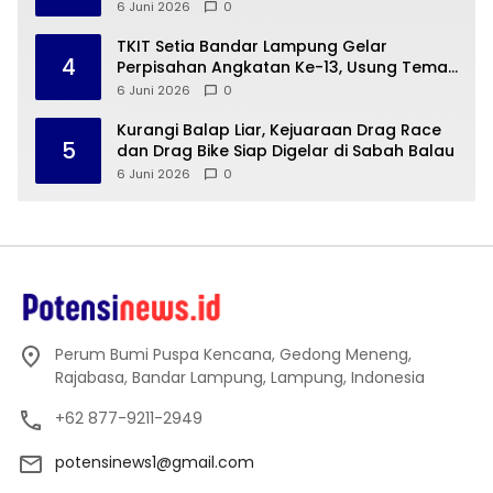
BKN
6 Juni 2026
0
TKIT Setia Bandar Lampung Gelar
4
Perpisahan Angkatan Ke-13, Usung Tema
Alam Semesta
6 Juni 2026
0
Kurangi Balap Liar, Kejuaraan Drag Race
5
dan Drag Bike Siap Digelar di Sabah Balau
6 Juni 2026
0
Perum Bumi Puspa Kencana, Gedong Meneng,
Rajabasa, Bandar Lampung, Lampung, Indonesia
+62 877-9211-2949
potensinews1@gmail.com