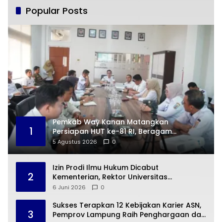
Popular Posts
Pemkab Way Kanan Matangkan
1
Persiapan HUT ke-81 RI, Beragam
Kegiatan Siap Digelar
5 Agustus 2026
0
Izin Prodi Ilmu Hukum Dicabut
2
Kementerian, Rektor Universitas
Sjakhyakirti Jamin Nasib Mahasiswa
6 Juni 2026
0
Sukses Terapkan 12 Kebijakan Karier ASN,
3
Pemprov Lampung Raih Penghargaan dari