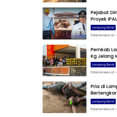
Pejabat D
Proyek IPAL
Lampung Barat
Potensinews.id 
Pemkab Lam
Kg Jelang Id
Lampung Barat
Potensinews.id 
Pria di La
Bertengkar
Lampung Barat
Potensinews.id 