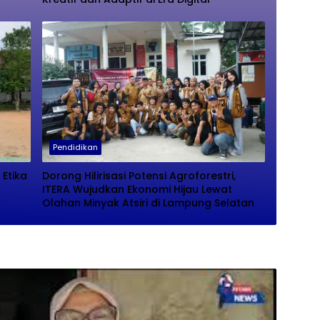
Pendidikan
 Etika
Dorong Hilirisasi Potensi Agroforestri,
ITERA Wujudkan Ekonomi Hijau Lewat
Olahan Minyak Atsiri di Lampung Selatan