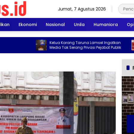
Jumat, 7 Agustus 2026
dikan
Ekonomi
Nasional
Unila
Humaniora
Opi
Ketua Karang Taruna Lamsel Ingatkan
Perkuat Kebersa
Media Tak Serang Privasi Pejabat Publik
007 Matangkan 
HUT RI ke-81