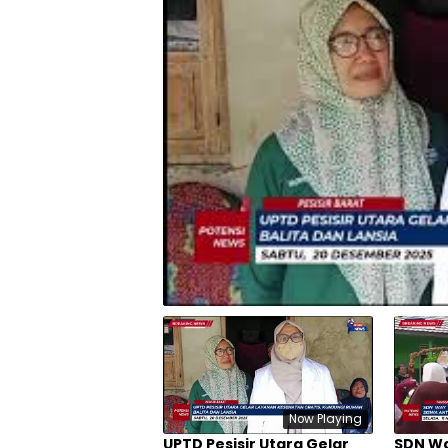
Now Playing
UPTD Pesisir Utara Gelar
SDN Wa