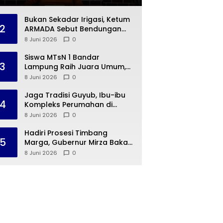
Bukan Sekadar Irigasi, Ketum
2
ARMADA Sebut Bendungan
Way Rarem Cetak Sejarah
8 Juni 2026
0
Peradaban Lampung
Siswa MTsN 1 Bandar
3
Lampung Raih Juara Umum,
Terima Apresiasi dari
8 Juni 2026
0
Kemenag Kota Bandar
Lampung
Jaga Tradisi Guyub, Ibu-ibu
4
Kompleks Perumahan di
Rajabasa Jenguk Kelahiran
8 Juni 2026
0
Buah Hati Warga
Hadiri Prosesi Timbang
5
Marga, Gubernur Mirza Bakal
Hidupkan 15 Desa Budaya
8 Juni 2026
0
Lampung