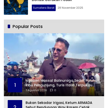
Sumatera Barat
28 November 2025
Popular Posts
Ngaben Massal Balinuraga Sedot Puluhan
1
Ribu Pengunjung, Turis Italia Terpukau
dengan Budaya Indonesia
7 Agustus 2026
0
Bukan Sekadar Irigasi, Ketum ARMADA
2
Sebut Bendungan Way Rarem Cetak