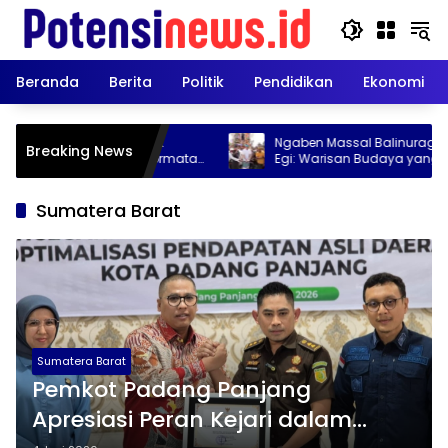
Langsung
ke
konten
Beranda
Berita
Politik
Pendidikan
Ekonomi
Balinuraga Cetak
Ngaben Massal Balinuraga 2026, Bu
Breaking News
i Egi Dapat Penghormatan
Egi: Warisan Budaya yang Harus Te
Dijaga
Sumatera Barat
Sumatera Barat
Pemkot Padang Panjang
Apresiasi Peran Kejari dalam