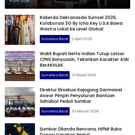
Optimalisasi Pendapatan Daerah
4 Juni 2026
Rakerda Dekranasda Sumsel 2026,
Kolaborasi 3G By Icha Key U.S.A Bawa
Wastra Lokal ke Level Global
Sumatera Barat
2 April 2026
Wakil Bupati Netta Indian Tutup Latsar
CPNS Banyuasin, Tekankan Karakter ASN
BerAKHLAK
Sumatera Barat
31 Maret 2026
Direktur Eksekusi Kejagung Darmawel
Aswar Pimpin Penyaluran Bantuan
Sahabat Peduli Sumbar
Sumatera Barat
8 Februari 2026
Sumbar Dilanda Bencana, HIPMI Buka
Donasi Gerakan Peduli