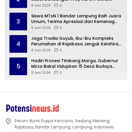
Sejarah Peradaban Lampung
8 Juni 2026
0
Siswa MTsN 1 Bandar Lampung Raih Juara
3
Umum, Terima Apresiasi dari Kemenag
Kota Bandar Lampung
8 Juni 2026
0
Jaga Tradisi Guyub, Ibu-ibu Kompleks
4
Perumahan di Rajabasa Jenguk Kelahiran
Buah Hati Warga
8 Juni 2026
0
Hadiri Prosesi Timbang Marga, Gubernur
5
Mirza Bakal Hidupkan 15 Desa Budaya
Lampung
8 Juni 2026
0
Perum Bumi Puspa Kencana, Gedong Meneng,
Rajabasa, Bandar Lampung, Lampung, Indonesia