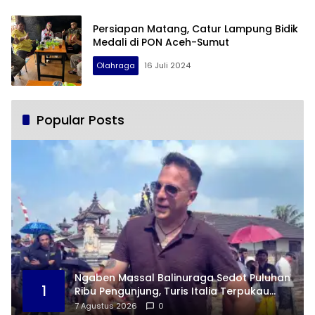
Persiapan Matang, Catur Lampung Bidik
Medali di PON Aceh-Sumut
Olahraga
16 Juli 2024
Popular Posts
Ngaben Massal Balinuraga Sedot Puluhan
1
Ribu Pengunjung, Turis Italia Terpukau
dengan Budaya Indonesia
7 Agustus 2026
0