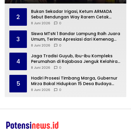
Bukan Sekadar Irigasi, Ketum ARMADA
2
Sebut Bendungan Way Rarem Cetak
Sejarah Peradaban Lampung
8 Juni 2026
0
Siswa MTsN 1 Bandar Lampung Raih Juara
3
Umum, Terima Apresiasi dari Kemenag
Kota Bandar Lampung
8 Juni 2026
0
Jaga Tradisi Guyub, Ibu-ibu Kompleks
4
Perumahan di Rajabasa Jenguk Kelahiran
Buah Hati Warga
8 Juni 2026
0
Hadiri Prosesi Timbang Marga, Gubernur
5
Mirza Bakal Hidupkan 15 Desa Budaya
Lampung
8 Juni 2026
0