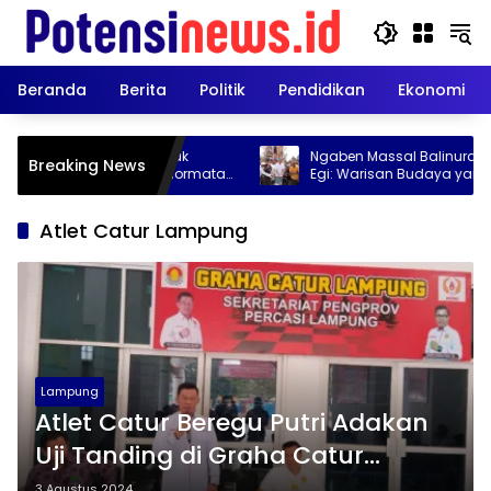
Langsung
ke
konten
Beranda
Berita
Politik
Pendidikan
Ekonomi
l Balinuraga Cetak
Ngaben Massal Balinuraga 2026, B
Breaking News
ti Egi Dapat Penghormatan
Egi: Warisan Budaya yang Harus T
Dijaga
Atlet Catur Lampung
Lampung
Atlet Catur Beregu Putri Adakan
Uji Tanding di Graha Catur
Lampung
3 Agustus 2024