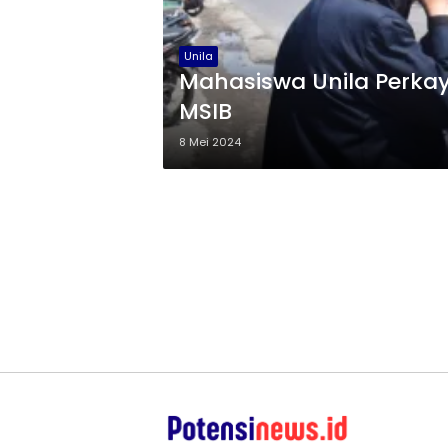
Unila
Mahasiswa Unila Perka
MSIB
8 Mei 2024