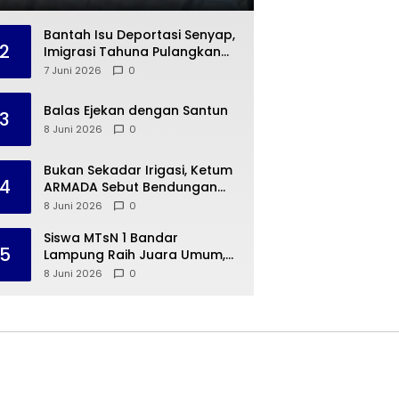
Infrastruktur Jadi Taruhan
Bantah Isu Deportasi Senyap,
2
Imigrasi Tahuna Pulangkan
Dua Warga Negara Cina ke
7 Juni 2026
0
Guangzhou
Balas Ejekan dengan Santun
3
8 Juni 2026
0
Bukan Sekadar Irigasi, Ketum
4
ARMADA Sebut Bendungan
Way Rarem Cetak Sejarah
8 Juni 2026
0
Peradaban Lampung
Siswa MTsN 1 Bandar
5
Lampung Raih Juara Umum,
Terima Apresiasi dari
8 Juni 2026
0
Kemenag Kota Bandar
Lampung