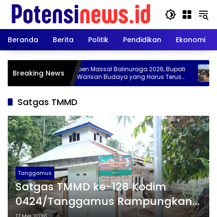
Langsung
ke
konten
Beranda
Berita
Politik
Pendidikan
Ekonomi
Ngaben Massal Balinuraga 2026, Bupati
GMWB Ko
Breaking News
an
Egi: Warisan Budaya yang Harus Terus
Warga W
Dijaga
Lahan d
Satgas TMMD
Tanggamus
Satgas TMMD ke-128 Kodim
0424/Tanggamus Rampungkan
Pembangunan Lima Unit MCK di
17 Mei 2026