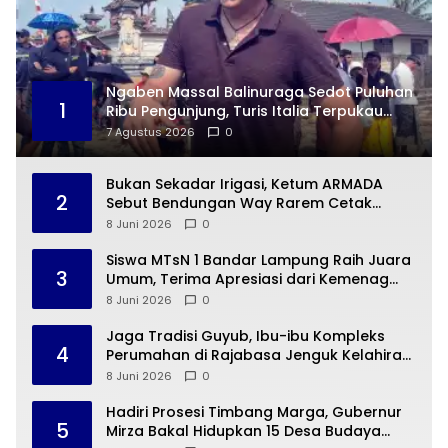
Ngaben Massal Balinuraga Sedot Puluhan
1
Ribu Pengunjung, Turis Italia Terpukau
dengan Budaya Indonesia
7 Agustus 2026
0
Bukan Sekadar Irigasi, Ketum ARMADA
2
Sebut Bendungan Way Rarem Cetak
Sejarah Peradaban Lampung
8 Juni 2026
0
Siswa MTsN 1 Bandar Lampung Raih Juara
3
Umum, Terima Apresiasi dari Kemenag
Kota Bandar Lampung
8 Juni 2026
0
Jaga Tradisi Guyub, Ibu-ibu Kompleks
4
Perumahan di Rajabasa Jenguk Kelahiran
Buah Hati Warga
8 Juni 2026
0
Hadiri Prosesi Timbang Marga, Gubernur
5
Mirza Bakal Hidupkan 15 Desa Budaya