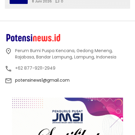
Lampung
8 Juni 2026
0
Perum Bumi Puspa Kencana, Gedong Meneng,
Rajabasa, Bandar Lampung, Lampung, Indonesia
+62 877-9211-2949
potensinews1@gmail.com