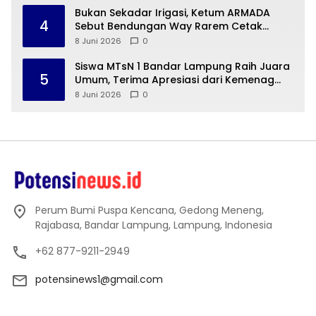
Bukan Sekadar Irigasi, Ketum ARMADA
4
Sebut Bendungan Way Rarem Cetak
Sejarah Peradaban Lampung
8 Juni 2026
0
Siswa MTsN 1 Bandar Lampung Raih Juara
5
Umum, Terima Apresiasi dari Kemenag
Kota Bandar Lampung
8 Juni 2026
0
Perum Bumi Puspa Kencana, Gedong Meneng,
Rajabasa, Bandar Lampung, Lampung, Indonesia
+62 877-9211-2949
potensinews1@gmail.com