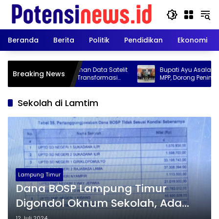
Langsung
ke
konten
Beranda
Berita
Politik
Pendidikan
Ekonomi
 Rantai Pengolahan Data Satelit
Bupati Ayu Asalasiyah Evaluas
Breaking News
-1: Momentum Transformasi
MPP, Dorong Peningkatan Kual
Berbasis Data Geospasial dan
Pelayanan Publik
n Teknis, Validasi AI, dan Nilai
is bagi Pembangunan Daerah
Sekolah di Lamtim
Lampung Timur
Dana BOSP Lampung Timur
Digondol Oknum Sekolah, Ada
Kelebihan Pembayaran Rp307
12 Juli 2024