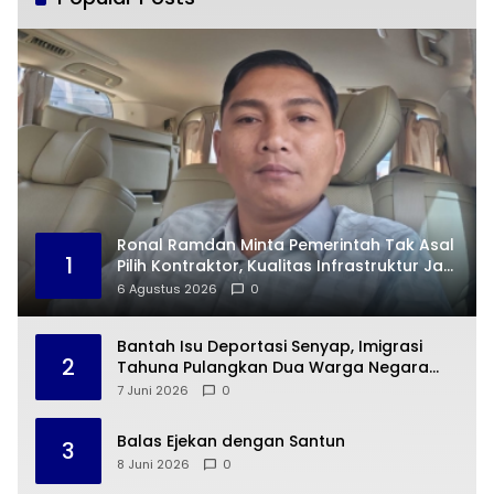
Ronal Ramdan Minta Pemerintah Tak Asal
1
Pilih Kontraktor, Kualitas Infrastruktur Jadi
Taruhan
6 Agustus 2026
0
Bantah Isu Deportasi Senyap, Imigrasi
2
Tahuna Pulangkan Dua Warga Negara
Cina ke Guangzhou
7 Juni 2026
0
Balas Ejekan dengan Santun
3
8 Juni 2026
0