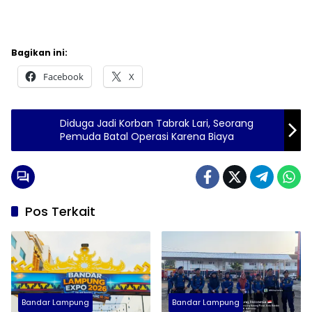
Bagikan ini:
Facebook
X
Diduga Jadi Korban Tabrak Lari, Seorang
Pemuda Batal Operasi Karena Biaya
Pos Terkait
Bandar Lampung
Bandar Lampung