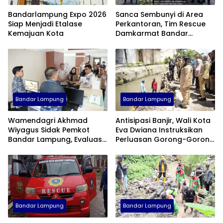
Bandarlampung Expo 2026
Sanca Sembunyi di Area
Siap Menjadi Etalase
Perkantoran, Tim Rescue
Kemajuan Kota
Damkarmat Bandar
Lampung Turun Tangan
Bandar Lampung
Bandar Lampung
Wamendagri Akhmad
Antisipasi Banjir, Wali Kota
Wiyagus Sidak Pemkot
Eva Dwiana Instruksikan
Bandar Lampung, Evaluasi
Perluasan Gorong-Gorong
Penerapan WFH ASN
di Tanjung Senang
Bandar Lampung
Bandar Lampung