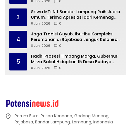
Sejarah Peradaban Lampung
8 Juni 2026
0
Siswa MTsN 1 Bandar Lampung Raih Juara
3
Umum, Terima Apresiasi dari Kemenag
Kota Bandar Lampung
8 Juni 2026
0
Jaga Tradisi Guyub, Ibu-ibu Kompleks
4
Perumahan di Rajabasa Jenguk Kelahiran
Buah Hati Warga
8 Juni 2026
0
Hadiri Prosesi Timbang Marga, Gubernur
5
Mirza Bakal Hidupkan 15 Desa Budaya
Lampung
8 Juni 2026
0
Perum Bumi Puspa Kencana, Gedong Meneng,
Rajabasa, Bandar Lampung, Lampung, Indonesia