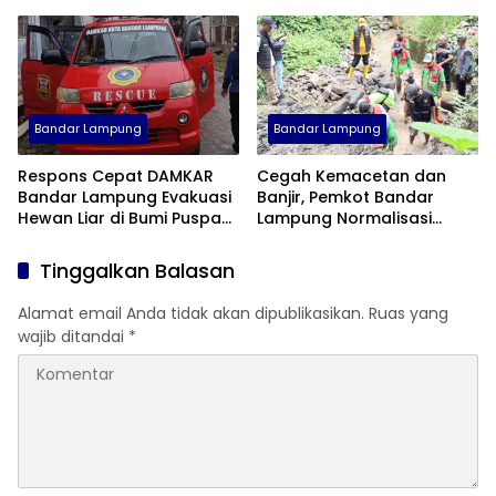
Penerapan WFH ASN
di Tanjung Senang
Bandar Lampung
Bandar Lampung
Respons Cepat DAMKAR
Cegah Kemacetan dan
Bandar Lampung Evakuasi
Banjir, Pemkot Bandar
Hewan Liar di Bumi Puspa
Lampung Normalisasi
Kencana
Gorong-Gorong By Pass
Tinggalkan Balasan
Alamat email Anda tidak akan dipublikasikan.
Ruas yang
wajib ditandai
*