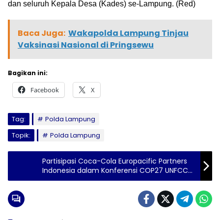
dan seluruh Kepala Desa (Kades) se-Lampung. (Red)
Baca Juga:
Wakapolda Lampung Tinjau
Vaksinasi Nasional di Pringsewu
Bagikan ini:
Facebook
X
Tag:
Polda Lampung
Topik:
Polda Lampung
Partisipasi Coca-Cola Europacific Partners
Indonesia dalam Konferensi COP27 UNFCCC
di Mesir