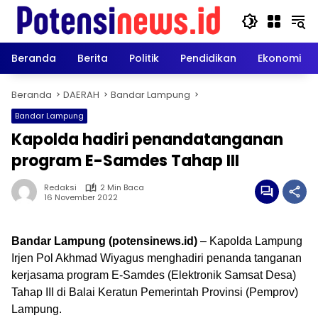
Langsung
ke
konten
Beranda
Berita
Politik
Pendidikan
Ekonomi
Beranda
DAERAH
Bandar Lampung
Bandar Lampung
Kapolda hadiri penandatanganan
program E-Samdes Tahap III
Redaksi
2 Min Baca
16 November 2022
Bandar Lampung (potensinews.id)
– Kapolda Lampung
Irjen Pol Akhmad Wiyagus menghadiri penanda tanganan
kerjasama program E-Samdes (Elektronik Samsat Desa)
Tahap III di Balai Keratun Pemerintah Provinsi (Pemprov)
Lampung.