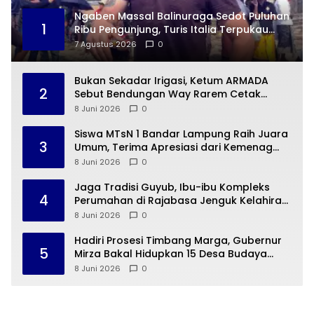
Ngaben Massal Balinuraga Sedot Puluhan
1
Ribu Pengunjung, Turis Italia Terpukau
dengan Budaya Indonesia
7 Agustus 2026
0
Bukan Sekadar Irigasi, Ketum ARMADA
2
Sebut Bendungan Way Rarem Cetak
Sejarah Peradaban Lampung
8 Juni 2026
0
Siswa MTsN 1 Bandar Lampung Raih Juara
3
Umum, Terima Apresiasi dari Kemenag
Kota Bandar Lampung
8 Juni 2026
0
Jaga Tradisi Guyub, Ibu-ibu Kompleks
4
Perumahan di Rajabasa Jenguk Kelahiran
Buah Hati Warga
8 Juni 2026
0
Hadiri Prosesi Timbang Marga, Gubernur
5
Mirza Bakal Hidupkan 15 Desa Budaya
Lampung
8 Juni 2026
0