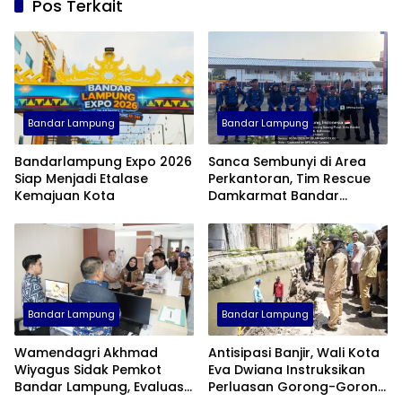
Pos Terkait
Bandar Lampung
Bandar Lampung
Bandarlampung Expo 2026
Sanca Sembunyi di Area
Siap Menjadi Etalase
Perkantoran, Tim Rescue
Kemajuan Kota
Damkarmat Bandar
Lampung Turun Tangan
Bandar Lampung
Bandar Lampung
Wamendagri Akhmad
Antisipasi Banjir, Wali Kota
Wiyagus Sidak Pemkot
Eva Dwiana Instruksikan
Bandar Lampung, Evaluasi
Perluasan Gorong-Gorong