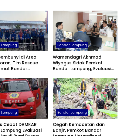
r Lampung
Bandar Lampung
Sembunyi di Area
Wamendagri Akhmad
oran, Tim Rescue
Wiyagus Sidak Pemkot
mat Bandar
Bandar Lampung, Evaluasi
g Turun Tangan
Penerapan WFH ASN
r Lampung
Bandar Lampung
s Cepat DAMKAR
Cegah Kemacetan dan
 Lampung Evakuasi
Banjir, Pemkot Bandar