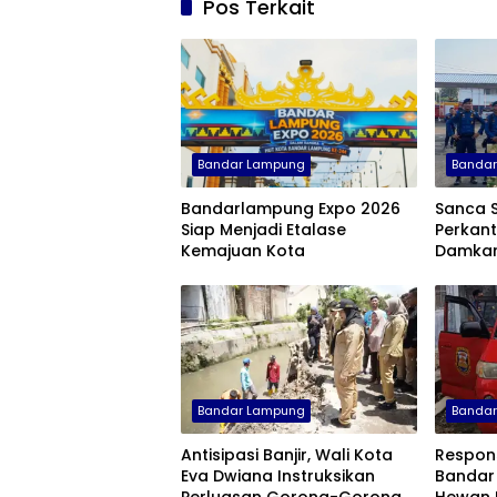
Pos Terkait
Bandar Lampung
Banda
Bandarlampung Expo 2026
Sanca 
Siap Menjadi Etalase
Perkant
Kemajuan Kota
Damkar
Lampun
Bandar Lampung
Banda
Antisipasi Banjir, Wali Kota
Respon
Eva Dwiana Instruksikan
Bandar