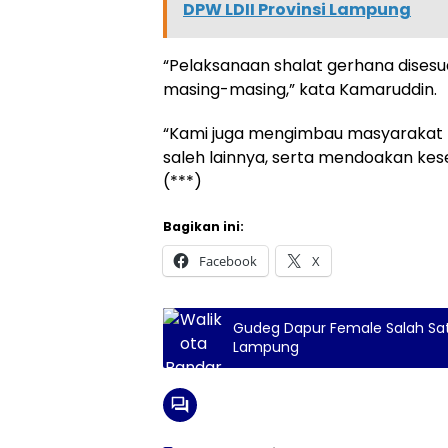
DPW LDII Provinsi Lampung
“Pelaksanaan shalat gerhana disesu
masing-masing,” kata Kamaruddin.
“Kami juga mengimbau masyarakat m
saleh lainnya, serta mendoakan kes
(***)
Bagikan ini:
Facebook
X
Gudeg Dapur Female Salah Satu
Lampung