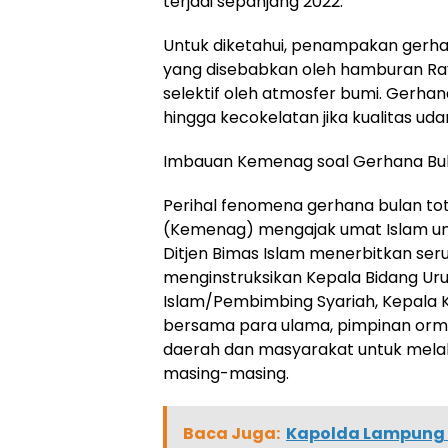
terjadi sepanjang 2022.
Untuk diketahui, penampakan gerh
yang disebabkan oleh hamburan Ray
selektif oleh atmosfer bumi. Gerha
hingga kecokelatan jika kualitas uda
Imbauan Kemenag soal Gerhana Bul
Perihal fenomena gerhana bulan t
(Kemenag) mengajak umat Islam unt
Ditjen Bimas Islam menerbitkan se
menginstruksikan Kepala Bidang Ur
Islam/Pembimbing Syariah, Kepala
bersama para ulama, pimpinan orma
daerah dan masyarakat untuk melak
masing-masing.
Baca Juga:
Kapolda Lampung t