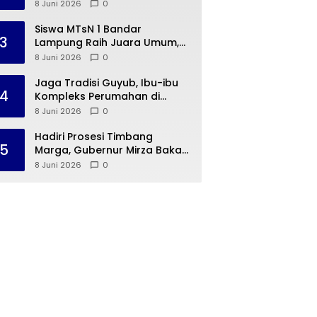
Way Rarem Cetak Sejarah
8 Juni 2026
0
Peradaban Lampung
Siswa MTsN 1 Bandar
3
Lampung Raih Juara Umum,
Terima Apresiasi dari
8 Juni 2026
0
Kemenag Kota Bandar
Lampung
Jaga Tradisi Guyub, Ibu-ibu
4
Kompleks Perumahan di
Rajabasa Jenguk Kelahiran
8 Juni 2026
0
Buah Hati Warga
Hadiri Prosesi Timbang
5
Marga, Gubernur Mirza Bakal
Hidupkan 15 Desa Budaya
8 Juni 2026
0
Lampung