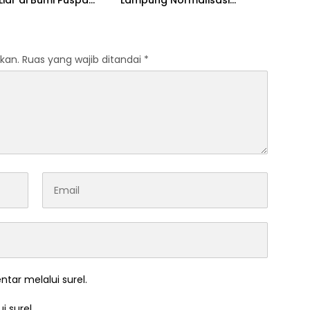
iar di Bumi Puspa
Lampung Normalisasi
na
Gorong-Gorong By Pass
kan.
Ruas yang wajib ditandai
*
ntar melalui surel.
i surel.