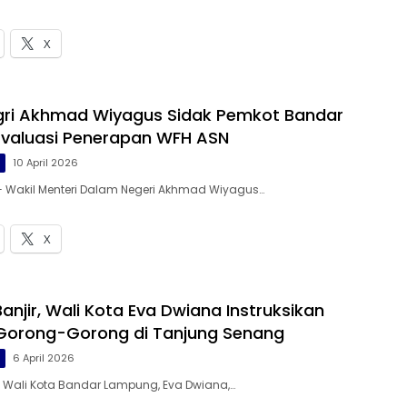
X
i Akhmad Wiyagus Sidak Pemkot Bandar
valuasi Penerapan WFH ASN
g
10 April 2026
— Wakil Menteri Dalam Negeri Akhmad Wiyagus…
X
Banjir, Wali Kota Eva Dwiana Instruksikan
Gorong-Gorong di Tanjung Senang
g
6 April 2026
– Wali Kota Bandar Lampung, Eva Dwiana,…