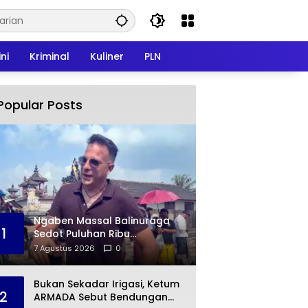
ni
Kriminal
Kuliner
PLN
Popular Posts
Ngaben Massal Balinuraga
1
Sedot Puluhan Ribu
Pengunjung, Turis Italia
7 Agustus 2026
0
Terpukau dengan Budaya
Indonesia
Bukan Sekadar Irigasi, Ketum
2
ARMADA Sebut Bendungan