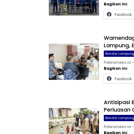
Bagikan ini:
Facebook
Wamendagr
Lampung, E
Bandar Lampun
Potensinews.id 
Bagikan ini:
Facebook
Antisipasi 
Perluasan 
Bandar Lampun
Potensinews.id 
Bagikan ini: