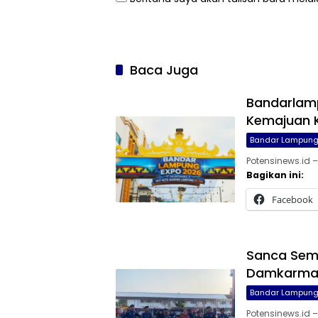
Baca Juga
Bandarlamp
Kemajuan 
Bandar Lampun
Potensinews.id
Bagikan ini:
Facebook
Sanca Semb
Damkarmat
Bandar Lampun
Potensinews.id