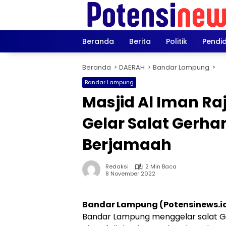
Langsung
ke
konten
Beranda
Berita
Politik
Pendi
Beranda
DAERAH
Bandar Lampung
Bandar Lampung
Masjid Al Iman R
Gelar Salat Gerha
Berjamaah
Redaksi
2 Min Baca
8 November 2022
Bandar Lampung (Potensinews.i
Bandar Lampung menggelar salat Ger