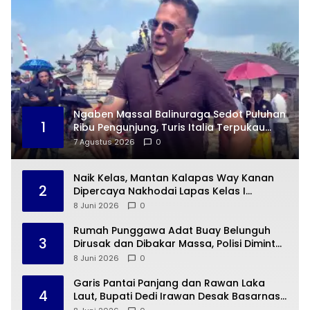
Ngaben Massal Balinuraga Sedot Puluhan
1
Ribu Pengunjung, Turis Italia Terpukau
dengan Budaya Indonesia
7 Agustus 2026
0
Naik Kelas, Mantan Kalapas Way Kanan
2
Dipercaya Nakhodai Lapas Kelas I
Cipinang
8 Juni 2026
0
Rumah Punggawa Adat Buay Belunguh
3
Dirusak dan Dibakar Massa, Polisi Diminta
Bertindak Cepat
8 Juni 2026
0
Garis Pantai Panjang dan Rawan Laka
4
Laut, Bupati Dedi Irawan Desak Basarnas
Buka Pos SAR di Pesibar