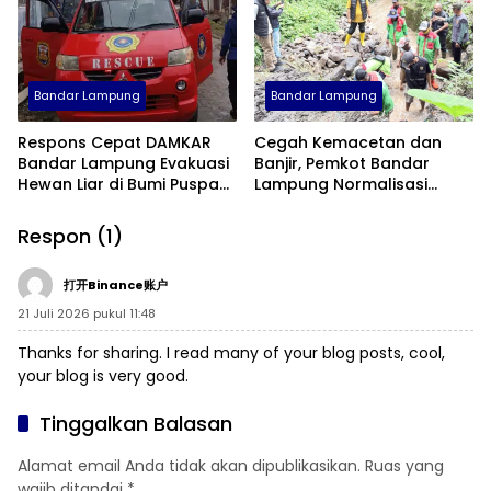
Bandar Lampung
Bandar Lampung
Respons Cepat DAMKAR
Cegah Kemacetan dan
Bandar Lampung Evakuasi
Banjir, Pemkot Bandar
Hewan Liar di Bumi Puspa
Lampung Normalisasi
Kencana
Gorong-Gorong By Pass
Respon (1)
打开Binance账户
21 Juli 2026 pukul 11:48
Thanks for sharing. I read many of your blog posts, cool,
your blog is very good.
Tinggalkan Balasan
Alamat email Anda tidak akan dipublikasikan.
Ruas yang
wajib ditandai
*