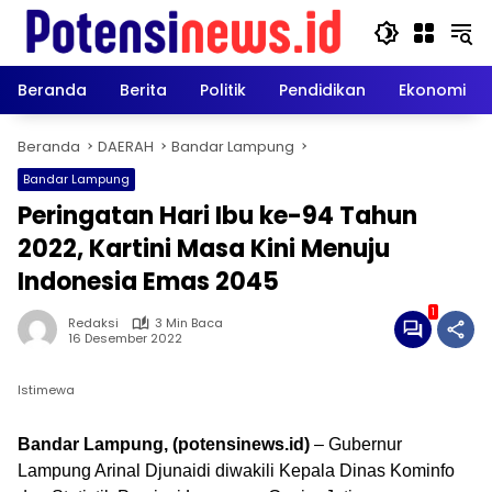
Langsung
ke
konten
Beranda
Berita
Politik
Pendidikan
Ekonomi
Beranda
DAERAH
Bandar Lampung
Bandar Lampung
Peringatan Hari Ibu ke-94 Tahun
2022, Kartini Masa Kini Menuju
Indonesia Emas 2045
1
Redaksi
3 Min Baca
16 Desember 2022
Istimewa
Bandar Lampung, (potensinews.id)
– Gubernur
Lampung Arinal Djunaidi diwakili Kepala Dinas Kominfo