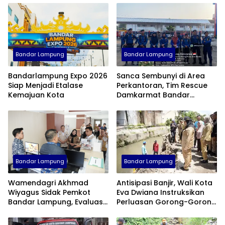
Bandar Lampung
Bandar Lampung
Bandarlampung Expo 2026
Sanca Sembunyi di Area
Siap Menjadi Etalase
Perkantoran, Tim Rescue
Kemajuan Kota
Damkarmat Bandar
Lampung Turun Tangan
Bandar Lampung
Bandar Lampung
Wamendagri Akhmad
Antisipasi Banjir, Wali Kota
Wiyagus Sidak Pemkot
Eva Dwiana Instruksikan
Bandar Lampung, Evaluasi
Perluasan Gorong-Gorong
Penerapan WFH ASN
di Tanjung Senang