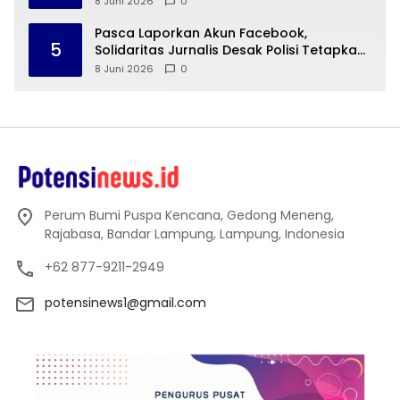
8 Juni 2026
0
Pasca Laporkan Akun Facebook,
5
Solidaritas Jurnalis Desak Polisi Tetapkan
Status Hukum Terlapor
8 Juni 2026
0
Perum Bumi Puspa Kencana, Gedong Meneng,
Rajabasa, Bandar Lampung, Lampung, Indonesia
+62 877-9211-2949
potensinews1@gmail.com