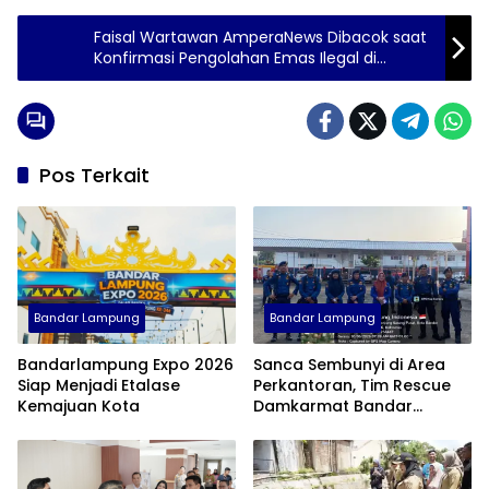
Faisal Wartawan AmperaNews Dibacok saat
Konfirmasi Pengolahan Emas Ilegal di
Pesawaran
Pos Terkait
Bandar Lampung
Bandar Lampung
Bandarlampung Expo 2026
Sanca Sembunyi di Area
Siap Menjadi Etalase
Perkantoran, Tim Rescue
Kemajuan Kota
Damkarmat Bandar
Lampung Turun Tangan