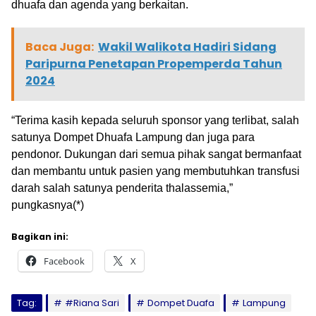
dhuafa dan agenda yang berkaitan.
Baca Juga:
Wakil Walikota Hadiri Sidang
Paripurna Penetapan Propemperda Tahun
2024
“Terima kasih kepada seluruh sponsor yang terlibat, salah
satunya Dompet Dhuafa Lampung dan juga para
pendonor. Dukungan dari semua pihak sangat bermanfaat
dan membantu untuk pasien yang membutuhkan transfusi
darah salah satunya penderita thalassemia,”
pungkasnya(*)
Bagikan ini:
Facebook
X
Tag:
#Riana Sari
Dompet Duafa
Lampung