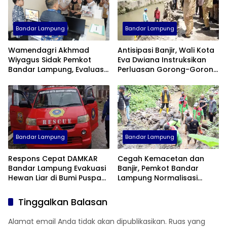
Bandar Lampung
Bandar Lampung
Wamendagri Akhmad
Antisipasi Banjir, Wali Kota
Wiyagus Sidak Pemkot
Eva Dwiana Instruksikan
Bandar Lampung, Evaluasi
Perluasan Gorong-Gorong
Penerapan WFH ASN
di Tanjung Senang
Bandar Lampung
Bandar Lampung
Respons Cepat DAMKAR
Cegah Kemacetan dan
Bandar Lampung Evakuasi
Banjir, Pemkot Bandar
Hewan Liar di Bumi Puspa
Lampung Normalisasi
Kencana
Gorong-Gorong By Pass
Tinggalkan Balasan
Alamat email Anda tidak akan dipublikasikan.
Ruas yang