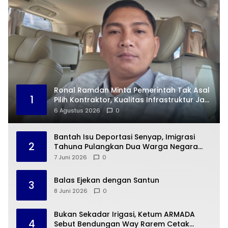
Ronal Ramdan Minta Pemerintah Tak Asal
1
Pilih Kontraktor, Kualitas Infrastruktur Jadi
Taruhan
6 Agustus 2026
0
Bantah Isu Deportasi Senyap, Imigrasi
2
Tahuna Pulangkan Dua Warga Negara
Cina ke Guangzhou
7 Juni 2026
0
Balas Ejekan dengan Santun
3
8 Juni 2026
0
Bukan Sekadar Irigasi, Ketum ARMADA
4
Sebut Bendungan Way Rarem Cetak