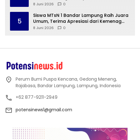
Sejarah Peradaban Lampung
8 Juni 2026
0
Siswa MTsN 1 Bandar Lampung Raih Juara
5
Umum, Terima Apresiasi dari Kemenag
Kota Bandar Lampung
8 Juni 2026
0
Perum Bumi Puspa Kencana, Gedong Meneng,
Rajabasa, Bandar Lampung, Lampung, Indonesia
+62 877-9211-2949
potensinews1@gmail.com