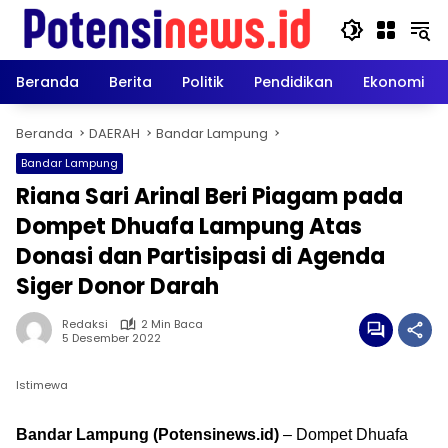
Langsung
ke
konten
Beranda
Berita
Politik
Pendidikan
Ekonomi
Beranda
DAERAH
Bandar Lampung
Bandar Lampung
Riana Sari Arinal Beri Piagam pada
Dompet Dhuafa Lampung Atas
Donasi dan Partisipasi di Agenda
Siger Donor Darah
Redaksi
2 Min Baca
5 Desember 2022
Istimewa
Bandar Lampung (Potensinews.id)
– Dompet Dhuafa