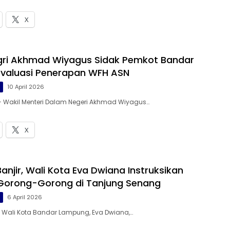
X
i Akhmad Wiyagus Sidak Pemkot Bandar
valuasi Penerapan WFH ASN
g
10 April 2026
— Wakil Menteri Dalam Negeri Akhmad Wiyagus…
X
Banjir, Wali Kota Eva Dwiana Instruksikan
Gorong-Gorong di Tanjung Senang
g
6 April 2026
– Wali Kota Bandar Lampung, Eva Dwiana,…