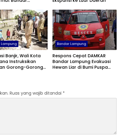
mat Bandar
Ekspansi ke Luar Daerah
g Turun Tangan
r Lampung
Bandar Lampung
si Banjir, Wali Kota
Respons Cepat DAMKAR
ana Instruksikan
Bandar Lampung Evakuasi
san Gorong-Gorong
Hewan Liar di Bumi Puspa
ung Senang
Kencana
kan.
Ruas yang wajib ditandai
*