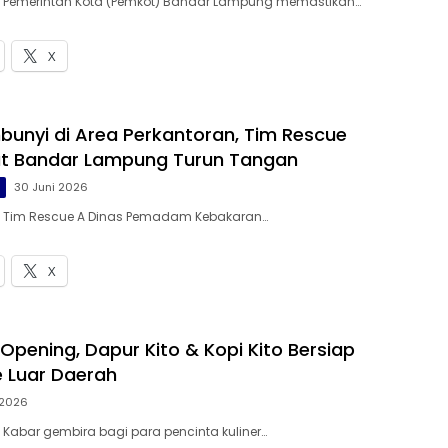
 – Pemerintah Kota (Pemkot) Bandar Lampung memastikan…
X
unyi di Area Perkantoran, Tim Rescue
 Bandar Lampung Turun Tangan
g
30 Juni 2026
 – Tim Rescue A Dinas Pemadam Kebakaran…
X
Opening, Dapur Kito & Kopi Kito Bersiap
e Luar Daerah
 2026
– Kabar gembira bagi para pencinta kuliner…