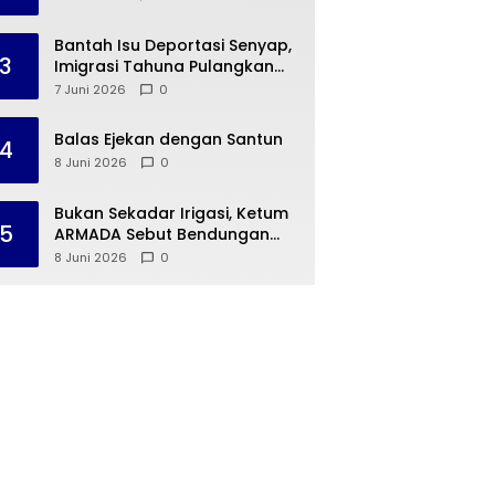
Bantah Isu Deportasi Senyap,
3
Imigrasi Tahuna Pulangkan
Dua Warga Negara Cina ke
7 Juni 2026
0
Guangzhou
Balas Ejekan dengan Santun
4
8 Juni 2026
0
Bukan Sekadar Irigasi, Ketum
5
ARMADA Sebut Bendungan
Way Rarem Cetak Sejarah
8 Juni 2026
0
Peradaban Lampung