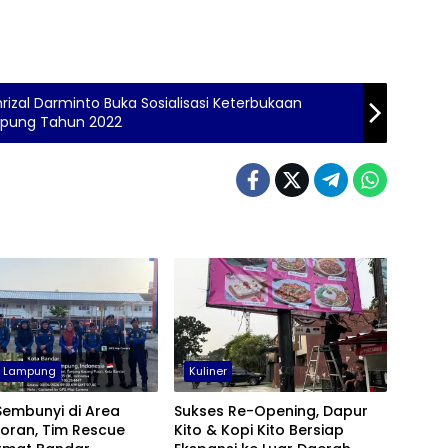
rizal Darminto Buka Sosialisasi Keterbukaan
rovinsi Lampung Tahun 2022
r Lampung
Kuliner
Sembunyi di Area
Sukses Re-Opening, Dapur
oran, Tim Rescue
Kito & Kopi Kito Bersiap