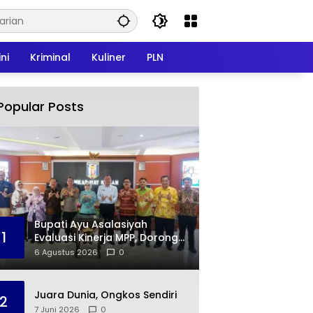
ni
Kriminal
Kuliner
PLN
Popular Posts
Bupati Ayu Asalasiyah
1
Evaluasi Kinerja MPP, Dorong
Peningkatan Kualitas
6 Agustus 2026
0
Pelayanan Publik
Juara Dunia, Ongkos Sendiri
2
7 Juni 2026
0