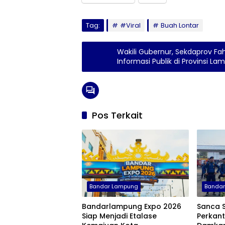
Tag:
#Viral
Buah Lontar
Wakili Gubernur, Sekdaprov Fah
Informasi Publik di P
Pos Terkait
Bandar Lampung
Banda
Bandarlampung Expo 2026
Sanca 
Siap Menjadi Etalase
Perkant