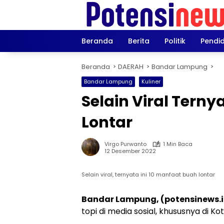
Langsung
ke
konten
Beranda
Berita
Politik
Pendi
Beranda
DAERAH
Bandar Lampung
Bandar Lampung
Kuliner
Selain Viral Terny
Lontar
Virgo Purwanto
1 Min Baca
12 Desember 2022
Selain viral, ternyata ini 10 manfaat buah lontar
Bandar Lampung, (potensinews.i
topi di media sosial, khususnya di 