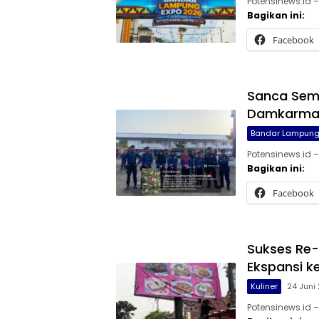
Potensinews.id
Bagikan ini:
Facebook
Sanca Semb
Damkarmat
Bandar Lampun
Potensinews.id
Bagikan ini:
Facebook
Sukses Re-
Ekspansi k
Kuliner
24 Juni
Potensinews.id 