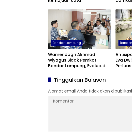
Kemajuan Kota
Damkar
Lampun
Bandar Lampung
Banda
Wamendagri Akhmad
Antisipa
Wiyagus Sidak Pemkot
Eva Dwi
Bandar Lampung, Evaluasi
Perlua
Penerapan WFH ASN
di Tanj
Tinggalkan Balasan
Alamat email Anda tidak akan dipublikasi