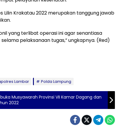
 Lilin Krakatau 2022 merupakan tanggung jawab
ikan.
nil yang terlibat operasi ini agar senantiasa
s selama pelaksanaan tugas,” ungkapnya. (Red)
apolres Lambar
Polda Lampung
uka Musyawarah Provinsi VII Kamar Dagang dan
ahun 2022