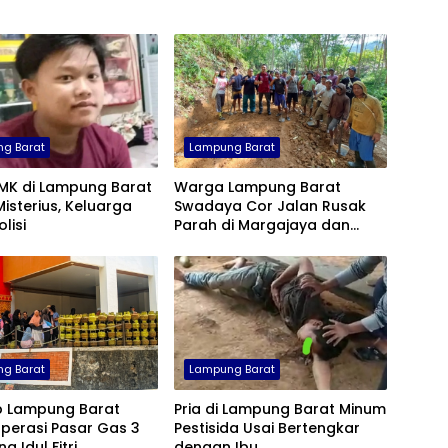
g Barat
Lampung Barat
SMK di Lampung Barat
Warga Lampung Barat
Misterius, Keluarga
Swadaya Cor Jalan Rusak
lisi
Parah di Margajaya dan
Rawa Agung
g Barat
Lampung Barat
 Lampung Barat
Pria di Lampung Barat Minum
perasi Pasar Gas 3
Pestisida Usai Bertengkar
g Idul Fitri
dengan Ibu