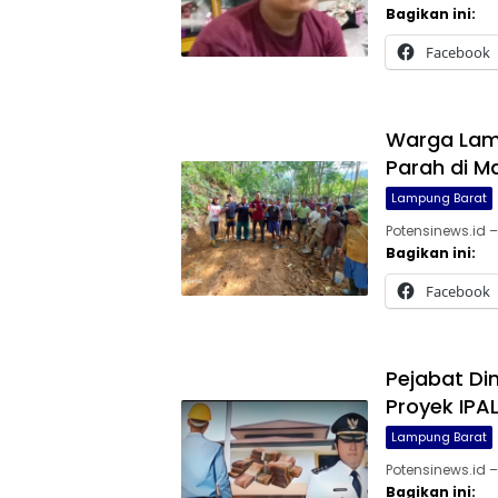
Bagikan ini:
Facebook
Warga Lam
Parah di 
Lampung Barat
Potensinews.id
Bagikan ini:
Facebook
Pejabat D
Proyek IPAL
Lampung Barat
Potensinews.id 
Bagikan ini: