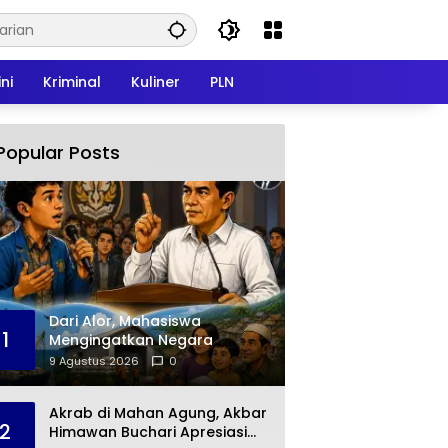
ni
Kriminal
Kuliner
PLN
Popular Posts
Dari Alor, Mahasiswa
1
Mengingatkan Negara
9 Agustus 2026
0
Akrab di Mahan Agung, Akbar
2
Himawan Buchari Apresiasi