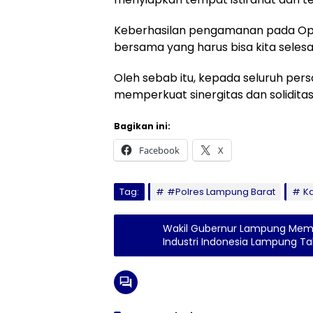
Keberhasilan pengamanan pada Ops
bersama yang harus bisa kita selesa
Oleh sebab itu, kepada seluruh perso
memperkuat sinergitas dan solidita
Bagikan ini:
Facebook
X
Tag:
#Polres Lampung Barat
K
Wakil Gubernur Lampung Memb
Industri Indonesia Lampung T