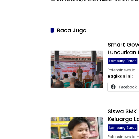
Baca Juga
Smart Gov
Luncurkan D
Lampung Barat
Potensinews.id 
Bagikan ini:
Facebook
Siswa SMK 
Keluarga La
Lampung Barat
Potensinews.id 