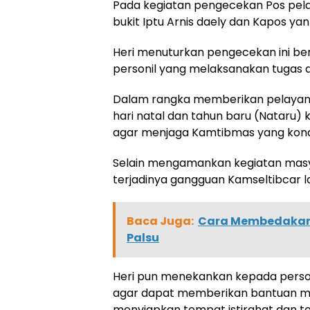
Pada kegiatan pengecekan Pos pelay
bukit Iptu Arnis daely dan Kapos yan
Heri menuturkan pengecekan ini be
personil yang melaksanakan tugas d
Dalam rangka memberikan pelayan
hari natal dan tahun baru (Nataru
agar menjaga Kamtibmas yang kond
Selain mengamankan kegiatan masy
terjadinya gangguan Kamseltibcar la
Baca Juga:
Cara Membedakan 
Palsu
Heri pun menekankan kepada person
agar dapat memberikan bantuan m
menyiapkan tempat istirahat dan 