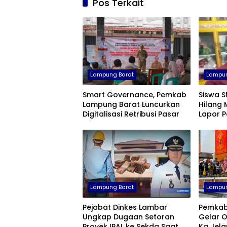
Pos Terkait
Lampung Barat
Lampun
Smart Governance, Pemkab
Siswa 
Lampung Barat Luncurkan
Hilang 
Digitalisasi Retribusi Pasar
Lapor Po
Lampung Barat
Lampun
Pejabat Dinkes Lambar
Pemkab
Ungkap Dugaan Setoran
Gelar O
Proyek IPAL ke Sekda Saat
Kg Jelan