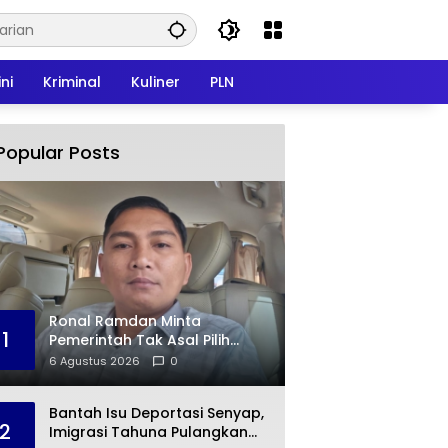
ni
Kriminal
Kuliner
PLN
Popular Posts
Ronal Ramdan Minta
1
Pemerintah Tak Asal Pilih
Kontraktor, Kualitas
6 Agustus 2026
0
Infrastruktur Jadi Taruhan
Bantah Isu Deportasi Senyap,
2
Imigrasi Tahuna Pulangkan