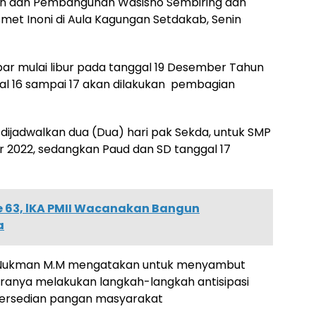
an dan Pembangunan Wasisno Sembiring dan
met Inoni di Aula Kagungan Setdakab, Senin
mbar mulai libur pada tanggal 19 Desember Tahun
l 16 sampai 17 akan dilakukan pembagian
 dijadwalkan dua (Dua) hari pak Sekda, untuk SMP
r 2022, sedangkan Paud dan SD tanggal 17
Ke 63, lKA PMII Wacanakan Bangun
a
s. Nukman M.M mengatakan untuk menyambut
iranya melakukan langkah-langkah antisipasi
ersedian pangan masyarakat