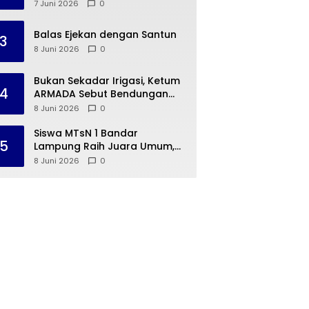
Dua Warga Negara Cina ke
7 Juni 2026
0
Guangzhou
Balas Ejekan dengan Santun
3
8 Juni 2026
0
Bukan Sekadar Irigasi, Ketum
4
ARMADA Sebut Bendungan
Way Rarem Cetak Sejarah
8 Juni 2026
0
Peradaban Lampung
Siswa MTsN 1 Bandar
5
Lampung Raih Juara Umum,
Terima Apresiasi dari
8 Juni 2026
0
Kemenag Kota Bandar
Lampung