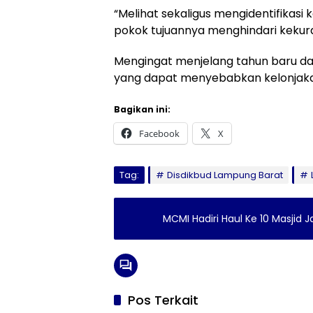
“Melihat sekaligus mengidentifikasi
pokok tujuannya menghindari kekur
Mengingat menjelang tahun baru dan
yang dapat menyebabkan kelonjaka
Bagikan ini:
Facebook
X
Tag:
Disdikbud Lampung Barat
MCMI Hadiri Haul Ke 10 Masjid
Pos Terkait