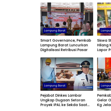
Lampung Barat
Lampun
Smart Governance, Pemkab
Siswa 
Lampung Barat Luncurkan
Hilang 
Digitalisasi Retribusi Pasar
Lapor Po
Lampung Barat
Lampun
Pejabat Dinkes Lambar
Pemkab
Ungkap Dugaan Setoran
Gelar O
Proyek IPAL ke Sekda Saat
Kg Jelan
Jadi Pj Bupati