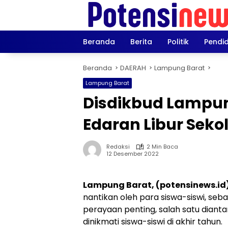
Langsung
ke
konten
Beranda
Berita
Politik
Pendi
Beranda
DAERAH
Lampung Barat
Lampung Barat
Disdikbud Lampun
Edaran Libur Seko
Redaksi
2 Min Baca
12 Desember 2022
Lampung Barat, (potensinews.id
nantikan oleh para siswa-siswi, s
perayaan penting, salah satu dianta
dinikmati siswa-siswi di akhir tahun.