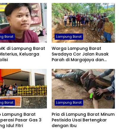
g Barat
Lampung Barat
SMK di Lampung Barat
Warga Lampung Barat
Misterius, Keluarga
Swadaya Cor Jalan Rusak
lisi
Parah di Margajaya dan
Rawa Agung
g Barat
Lampung Barat
 Lampung Barat
Pria di Lampung Barat Minum
perasi Pasar Gas 3
Pestisida Usai Bertengkar
g Idul Fitri
dengan Ibu