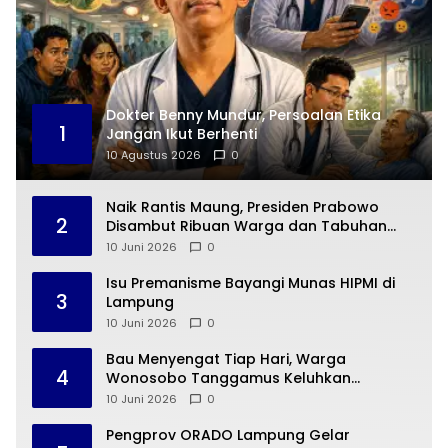
Dokter Benny Mundur, Persoalan Etika
1
Jangan Ikut Berhenti
10 Agustus 2026
0
Naik Rantis Maung, Presiden Prabowo
2
Disambut Ribuan Warga dan Tabuhan
Gendang di Pesisir Barat
10 Juni 2026
0
Isu Premanisme Bayangi Munas HIPMI di
3
Lampung
10 Juni 2026
0
Bau Menyengat Tiap Hari, Warga
4
Wonosobo Tanggamus Keluhkan
Pembuangan Limbah Cair SPPG MBG
10 Juni 2026
0
Pengprov ORADO Lampung Gelar