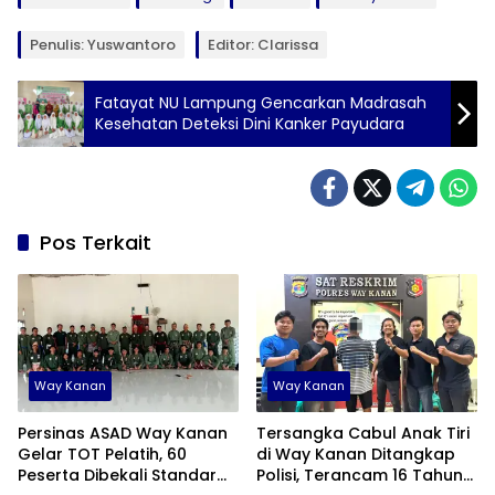
Penulis: Yuswantoro
Editor: Clarissa
Fatayat NU Lampung Gencarkan Madrasah
Kesehatan Deteksi Dini Kanker Payudara
Pos Terkait
Way Kanan
Way Kanan
Persinas ASAD Way Kanan
Tersangka Cabul Anak Tiri
Gelar TOT Pelatih, 60
di Way Kanan Ditangkap
Peserta Dibekali Standar
Polisi, Terancam 16 Tahun