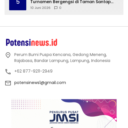
5
Turnamen Bergengsi di Taman Santap
Rumah Kayu
10 Juni 2026
0
Perum Bumi Puspa Kencana, Gedong Meneng,
Rajabasa, Bandar Lampung, Lampung, Indonesia
+62 877-9211-2949
potensinews1@gmail.com