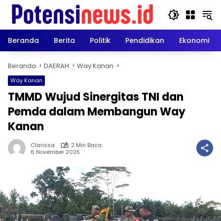
Langsung
ke
konten
Beranda
Berita
Politik
Pendidikan
Ekonomi
Beranda
DAERAH
Way Kanan
Way Kanan
TMMD Wujud Sinergitas TNI dan
Pemda dalam Membangun Way
Kanan
Clarissa
2 Min Baca
6 November 2025