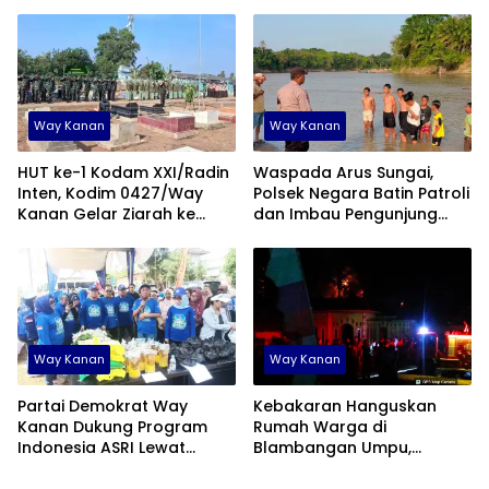
Kepelatihan
Penjara
Way Kanan
Way Kanan
HUT ke-1 Kodam XXI/Radin
Waspada Arus Sungai,
Inten, Kodim 0427/Way
Polsek Negara Batin Patroli
Kanan Gelar Ziarah ke
dan Imbau Pengunjung
Makam Veteran
Wisata Pasir Karta Jaya
Way Kanan
Way Kanan
Partai Demokrat Way
Kebakaran Hanguskan
Kanan Dukung Program
Rumah Warga di
Indonesia ASRI Lewat
Blambangan Umpu,
Gerakan Langit Biru
Damkar Bergerak Cepat