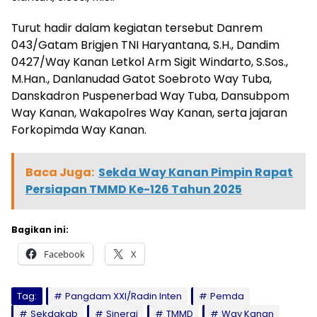
Turut hadir dalam kegiatan tersebut Danrem
043/Gatam Brigjen TNI Haryantana, S.H., Dandim
0427/Way Kanan Letkol Arm Sigit Windarto, S.Sos.,
M.Han., Danlanudad Gatot Soebroto Way Tuba,
Danskadron Puspenerbad Way Tuba, Dansubpom
Way Kanan, Wakapolres Way Kanan, serta jajaran
Forkopimda Way Kanan.
Baca Juga:
Sekda Way Kanan Pimpin Rapat
Persiapan TMMD Ke-126 Tahun 2025
Bagikan ini:
Facebook
X
Tag:
Pangdam XXI/Radin Inten
Pemda
Sekdakab
Sinergi
TMMD
Way Kanan