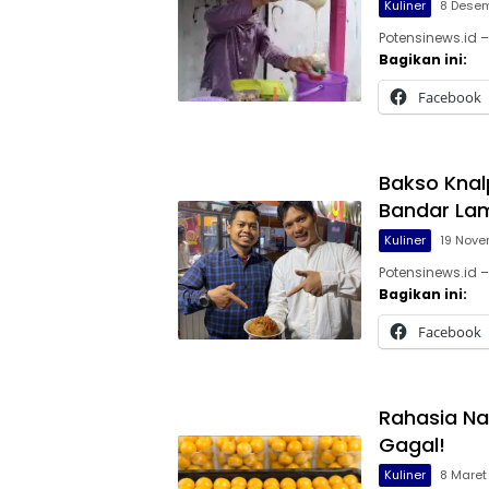
Kuliner
8 Dese
Potensinews.id –
Bagikan ini:
Facebook
Bakso Knal
Bandar La
Kuliner
19 Nov
Potensinews.id 
Bagikan ini:
Facebook
Rahasia Na
Gagal!
Kuliner
8 Maret