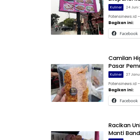
Kuliner
24 Juni
Potensinews.id 
Bagikan ini:
Facebook
Camilan H
Pasar Pemu
Kuliner
27 Janu
Potensinews.id 
Bagikan ini:
Facebook
Racikan Uni
Manti Ban