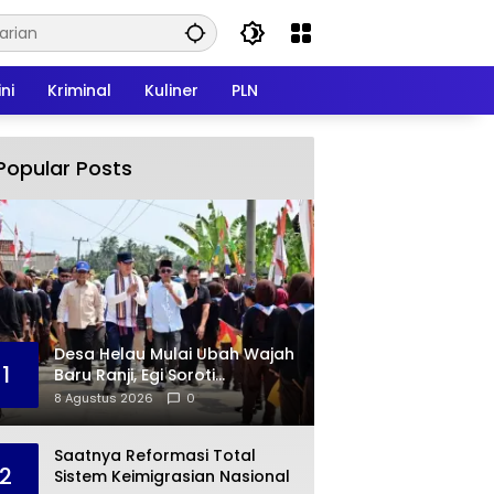
ni
Kriminal
Kuliner
PLN
Popular Posts
Desa Helau Mulai Ubah Wajah
1
Baru Ranji, Egi Soroti
Semangat Gotong Royong
8 Agustus 2026
0
Warga
Saatnya Reformasi Total
2
Sistem Keimigrasian Nasional