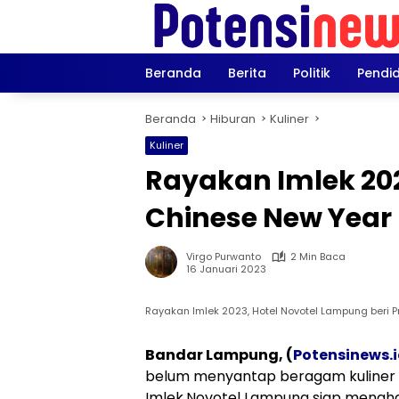
Langsung
ke
konten
Beranda
Berita
Politik
Pendi
Beranda
Hiburan
Kuliner
Kuliner
Rayakan Imlek 202
Chinese New Year 
Virgo Purwanto
2 Min Baca
16 Januari 2023
Rayakan Imlek 2023, Hotel Novotel Lampung beri 
Bandar Lampung, (
Potensinews.
belum menyantap beragam kuliner kh
Imlek,Novotel Lampung siap mengha