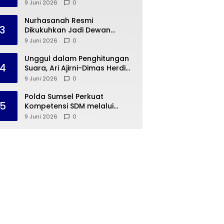
9 Juni 2026
0
Nurhasanah Resmi
3
Dikukuhkan Jadi Dewan
Penasehat PWP SS Provinsi
9 Juni 2026
0
Lampung
Unggul dalam Penghitungan
4
Suara, Ari Ajirni-Dimas Herdi
Resmi Nakhodai Hima Elektro
9 Juni 2026
0
STTN Lampung
Polda Sumsel Perkuat
5
Kompetensi SDM melalui
Program E-Learning
9 Juni 2026
0
Kehumasan Polri