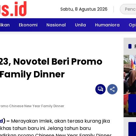
Sabtu, 8 Agustus 2026
dikan
Ekonomi
Nasional
Unila
Humaniora
Opi
3, Novotel Beri Promo
Family Dinner
Promo Chinese New Year Family Dinner
id
) –
Merayakan Imlek, akan terasa kurang jika
as tahun baru ini. Jelang tahun baru
dirkan promo Chinese New Year Family Dinner