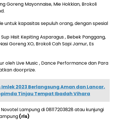
g Goreng Mayonnaise, Mie Hokkian, Brokoli
d.
le untuk kapasitas sepuluh orang, dengan spesial
 Sup Hisit Kepiting Asparagus , Bebek Panggang,
Nasi Goreng XO, Brokoli Cah Sapi Jamur, Es
bur oleh Live Music , Dance Performance dan Para
tkan doorprize.
 Imlek 2023 Berlangsung Aman dan Lancar,
opimda Tinjau Tempat Ibadah Vihara
i Novotel Lampung di 08117203828 atau kunjungi
llampung
(rls)