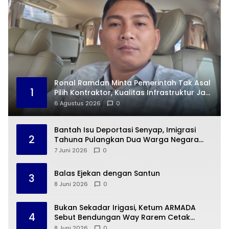
Ronal Ramdan Minta Pemerintah Tak Asal
1
Pilih Kontraktor, Kualitas Infrastruktur Jadi
Taruhan
6 Agustus 2026
0
Bantah Isu Deportasi Senyap, Imigrasi
2
Tahuna Pulangkan Dua Warga Negara
Cina ke Guangzhou
7 Juni 2026
0
Balas Ejekan dengan Santun
3
8 Juni 2026
0
Bukan Sekadar Irigasi, Ketum ARMADA
4
Sebut Bendungan Way Rarem Cetak
Sejarah Peradaban Lampung
8 Juni 2026
0