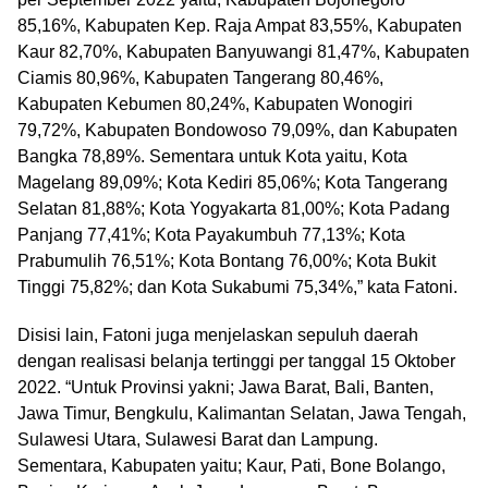
85,16%, Kabupaten Kep. Raja Ampat 83,55%, Kabupaten
Kaur 82,70%, Kabupaten Banyuwangi 81,47%, Kabupaten
Ciamis 80,96%, Kabupaten Tangerang 80,46%,
Kabupaten Kebumen 80,24%, Kabupaten Wonogiri
79,72%, Kabupaten Bondowoso 79,09%, dan Kabupaten
Bangka 78,89%. Sementara untuk Kota yaitu, Kota
Magelang 89,09%; Kota Kediri 85,06%; Kota Tangerang
Selatan 81,88%; Kota Yogyakarta 81,00%; Kota Padang
Panjang 77,41%; Kota Payakumbuh 77,13%; Kota
Prabumulih 76,51%; Kota Bontang 76,00%; Kota Bukit
Tinggi 75,82%; dan Kota Sukabumi 75,34%,” kata Fatoni.
Disisi lain, Fatoni juga menjelaskan sepuluh daerah
dengan realisasi belanja tertinggi per tanggal 15 Oktober
2022. “Untuk Provinsi yakni; Jawa Barat, Bali, Banten,
Jawa Timur, Bengkulu, Kalimantan Selatan, Jawa Tengah,
Sulawesi Utara, Sulawesi Barat dan Lampung.
Sementara, Kabupaten yaitu; Kaur, Pati, Bone Bolango,