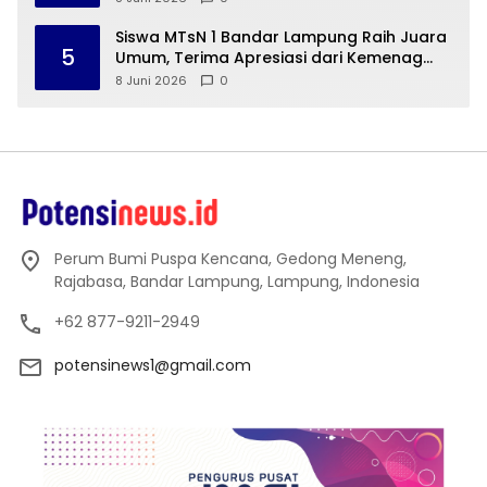
Siswa MTsN 1 Bandar Lampung Raih Juara
5
Umum, Terima Apresiasi dari Kemenag
Kota Bandar Lampung
8 Juni 2026
0
Perum Bumi Puspa Kencana, Gedong Meneng,
Rajabasa, Bandar Lampung, Lampung, Indonesia
+62 877-9211-2949
potensinews1@gmail.com