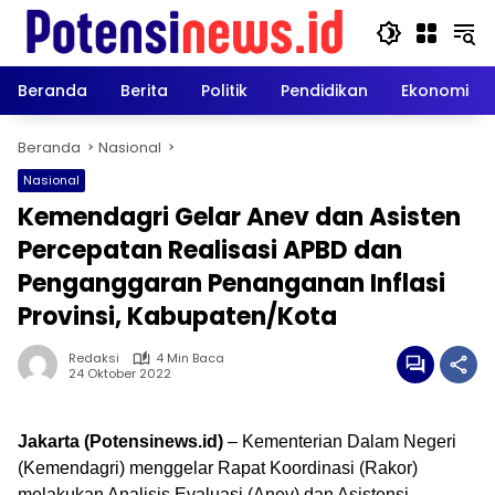
Langsung
ke
konten
Beranda
Berita
Politik
Pendidikan
Ekonomi
Beranda
Nasional
Nasional
Kemendagri Gelar Anev dan Asisten
Percepatan Realisasi APBD dan
Penganggaran Penanganan Inflasi
Provinsi, Kabupaten/Kota
Redaksi
4 Min Baca
24 Oktober 2022
Jakarta (Potensinews.id)
– Kementerian Dalam Negeri
(Kemendagri) menggelar Rapat Koordinasi (Rakor)
melakukan Analisis Evaluasi (Anev) dan Asistensi