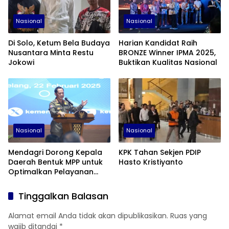
Nasional
Nasional
Di Solo, Ketum Bela Budaya
Harian Kandidat Raih
Nusantara Minta Restu
BRONZE Winner IPMA 2025,
Jokowi
Buktikan Kualitas Nasional
Nasional
Nasional
Mendagri Dorong Kepala
KPK Tahan Sekjen PDIP
Daerah Bentuk MPP untuk
Hasto Kristiyanto
Optimalkan Pelayanan
Publik dan Tarik Investasi
Tinggalkan Balasan
Alamat email Anda tidak akan dipublikasikan.
Ruas yang
wajib ditandai
*