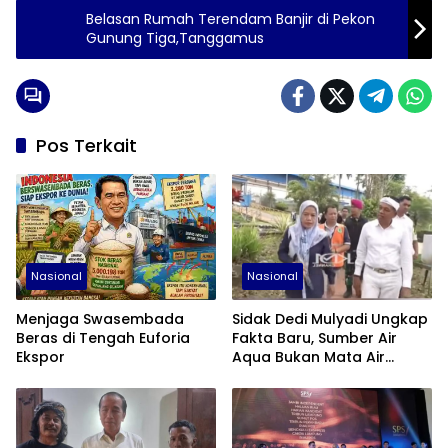
Belasan Rumah Terendam Banjir di Pekon
Gunung Tiga,Tanggamus
Pos Terkait
Nasional
Nasional
Menjaga Swasembada
Sidak Dedi Mulyadi Ungkap
Beras di Tengah Euforia
Fakta Baru, Sumber Air
Ekspor
Aqua Bukan Mata Air
Pegunungan