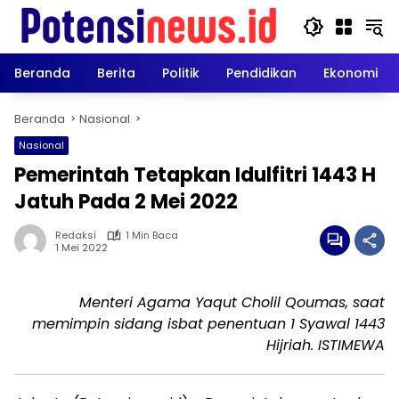
Langsung
ke
konten
Beranda
Berita
Politik
Pendidikan
Ekonomi
Beranda
Nasional
Nasional
Pemerintah Tetapkan Idulfitri 1443 H
Jatuh Pada 2 Mei 2022
Redaksi
1 Min Baca
1 Mei 2022
Menteri Agama Yaqut Cholil Qoumas, saat
memimpin sidang isbat penentuan 1 Syawal 1443
Hijriah. ISTIMEWA