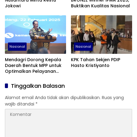
Nusantara Minta Restu
BRONZE Winner IPMA 2025,
Jokowi
Buktikan Kualitas Nasional
Nasional
Nasional
Mendagri Dorong Kepala
KPK Tahan Sekjen PDIP
Daerah Bentuk MPP untuk
Hasto Kristiyanto
Optimalkan Pelayanan
Publik dan Tarik Investasi
Tinggalkan Balasan
Alamat email Anda tidak akan dipublikasikan.
Ruas yang
wajib ditandai
*