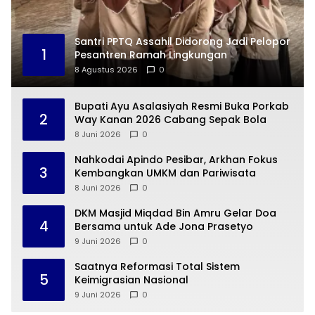
Santri PPTQ Assahil Didorong Jadi Pelopor
1
Pesantren Ramah Lingkungan
8 Agustus 2026
0
Bupati Ayu Asalasiyah Resmi Buka Porkab
2
Way Kanan 2026 Cabang Sepak Bola
8 Juni 2026
0
Nahkodai Apindo Pesibar, Arkhan Fokus
3
Kembangkan UMKM dan Pariwisata
8 Juni 2026
0
DKM Masjid Miqdad Bin Amru Gelar Doa
4
Bersama untuk Ade Jona Prasetyo
9 Juni 2026
0
Saatnya Reformasi Total Sistem
5
Keimigrasian Nasional
9 Juni 2026
0