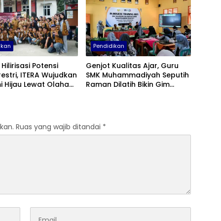
ikan
Pendidikan
Hilirisasi Potensi
Genjot Kualitas Ajar, Guru
estri, ITERA Wujudkan
SMK Muhammadiyah Seputih
 Hijau Lewat Olahan
Raman Dilatih Bikin Gim
Atsiri di Lampung
Edukasi
n
kan.
Ruas yang wajib ditandai
*