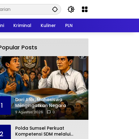
ni
Kriminal
Kuliner
PLN
Popular Posts
Dari Alor, Mahasiswa
1
Mengingatkan Negara
9 Agustus 2026
0
Polda Sumsel Perkuat
2
Kompetensi SDM melalui