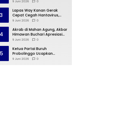
Program E-Learning
9 Juni 2026
0
Kehumasan Polri
Lapas Way Kanan Gerak
3
Cepat Cegah Hantavirus,
Warga Binaan Diberi Edukasi
9 Juni 2026
0
Akrab di Mahan Agung, Akbar
4
Himawan Buchari Apresiasi
Dukungan Gubernur Mirza
9 Juni 2026
0
untuk Munas HIPMI 2026
Ketua Partai Buruh
5
Probolinggo Ucapkan
Selamat atas Pelantikan Said
9 Juni 2026
0
Iqbal sebagai Penasehat
Khusus Presiden