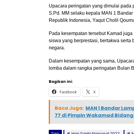
Upacara peringatan yang dimulai pada 
S.Pd. MM selaku kepala MAN 1 Banda
Republik Indonesia, Yaqut Cholil Qoum
Pada kesempatan tersebut Kamad juga m
siswa yang berprestasi, bertakwa serta
negara.
Dalam kesempatan yang sama, Upacara 
lomba dalam rangka peringatan Bulan 
Bagikan ini:
Facebook
X
Baca Juga:
MAN 1 Bandar Lamp
77 di Pimpin Wakamad Bidang
Tag:
Hari Santri Nasional 2022
M