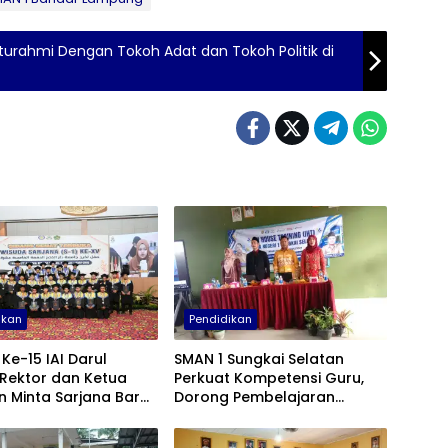
turahmi Dengan Tokoh Adat dan Tokoh Politik di
ikan
Pendidikan
Ke-15 IAI Darul
SMAN 1 Sungkai Selatan
 Rektor dan Ketua
Perkuat Kompetensi Guru,
 Minta Sarjana Baru
Dorong Pembelajaran
Manfaat untuk
Kreatif dan Adaptif di Era
akat
Digital