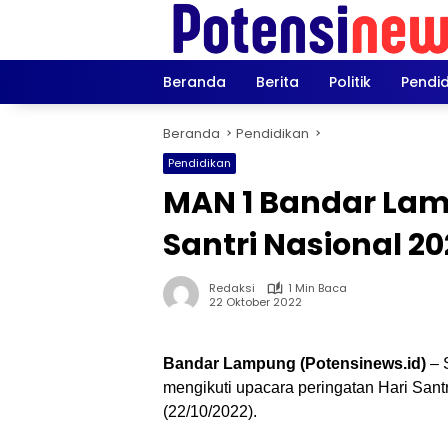
Langsung
ke
konten
Beranda
Berita
Politik
Pendi
Beranda
Pendidikan
Pendidikan
MAN 1 Bandar Lam
Santri Nasional 20
Redaksi
1 Min Baca
22 Oktober 2022
Bandar Lampung (Potensinews.id)
– 
mengikuti upacara peringatan Hari Sant
(22/10/2022).