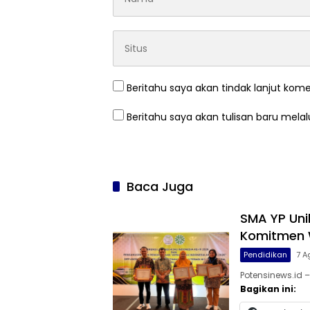
Beritahu saya akan tindak lanjut kome
Beritahu saya akan tulisan baru melalu
Baca Juga
SMA YP Uni
Komitmen W
Pendidikan
7 A
Potensinews.id 
Bagikan ini: