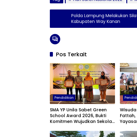
Polda Lampung Melakukan Sila
Kabupaten Way Kanan
Pos Terkait
Pendidikan
Pendid
SMA YP Unila Sabet Green
Wisuda 
School Award 2026, Bukti
Fattah,
Komitmen Wujudkan Sekolah
Yayasan
Berkelanjutan
Tebar 
Masyar