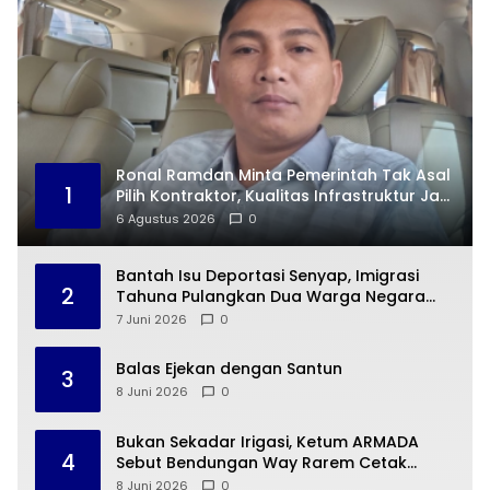
Ronal Ramdan Minta Pemerintah Tak Asal
1
Pilih Kontraktor, Kualitas Infrastruktur Jadi
Taruhan
6 Agustus 2026
0
Bantah Isu Deportasi Senyap, Imigrasi
2
Tahuna Pulangkan Dua Warga Negara
Cina ke Guangzhou
7 Juni 2026
0
Balas Ejekan dengan Santun
3
8 Juni 2026
0
Bukan Sekadar Irigasi, Ketum ARMADA
4
Sebut Bendungan Way Rarem Cetak
Sejarah Peradaban Lampung
8 Juni 2026
0