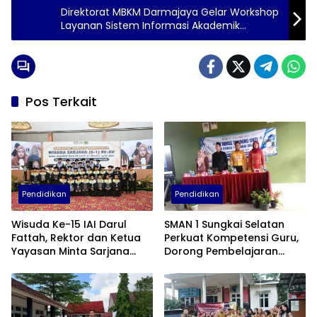
Direktorat MBKM Darmajaya Gelar Workshop
Layanan Sistem Informasi Akademik
Terintegrasi MBKM PKKM 2022
Pos Terkait
Pendidikan
Pendidikan
Wisuda Ke-15 IAI Darul
SMAN 1 Sungkai Selatan
Fattah, Rektor dan Ketua
Perkuat Kompetensi Guru,
Yayasan Minta Sarjana
Dorong Pembelajaran
Baru Tebar Manfaat untuk
Kreatif dan Adaptif di Era
Masyarakat
Digital