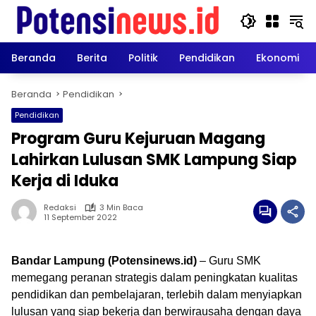
Langsung
ke
konten
Beranda
Berita
Politik
Pendidikan
Ekonomi
Beranda
Pendidikan
Pendidikan
Program Guru Kejuruan Magang
Lahirkan Lulusan SMK Lampung Siap
Kerja di Iduka
Redaksi
3 Min Baca
11 September 2022
Bandar Lampung (Potensinews.id)
– Guru SMK
memegang peranan strategis dalam peningkatan kualitas
pendidikan dan pembelajaran, terlebih dalam menyiapkan
lulusan yang siap bekerja dan berwirausaha dengan daya