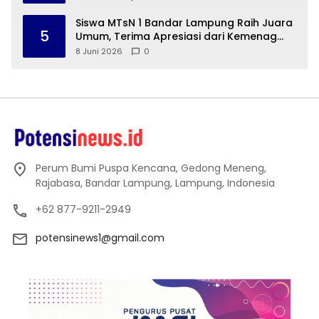
Siswa MTsN 1 Bandar Lampung Raih Juara
5
Umum, Terima Apresiasi dari Kemenag
Kota Bandar Lampung
8 Juni 2026
0
Perum Bumi Puspa Kencana, Gedong Meneng,
Rajabasa, Bandar Lampung, Lampung, Indonesia
+62 877-9211-2949
potensinews1@gmail.com