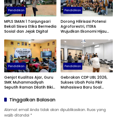
Pendidikan
Pendidikan
MPLS SMAN 1 Tanjungsari
Dorong Hilirisasi Potensi
Bekali Siswa Etika Bermedia
Agroforestri, ITERA
Sosial dan Jejak Digital
Wujudkan Ekonomi Hijau
Lewat Olahan Minyak Atsiri
di Lampung Selatan
Pendidikan
Pendidikan
Genjot Kualitas Ajar, Guru
Gebrakan CDP UBL 2026,
SMK Muhammadiyah
Sukses Ubah Pola Pikir
Seputih Raman Dilatih Bikin
Mahasiswa Baru Soal
Gim Edukasi
Dunia Perkuliahan
Tinggalkan Balasan
Alamat email Anda tidak akan dipublikasikan.
Ruas yang
wajib ditandai
*