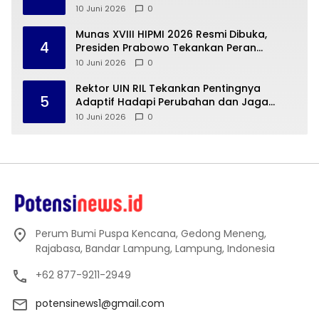
Way Kanan
10 Juni 2026
0
Munas XVIII HIPMI 2026 Resmi Dibuka,
4
Presiden Prabowo Tekankan Peran
Strategis Pengusaha Muda
10 Juni 2026
0
Rektor UIN RIL Tekankan Pentingnya
5
Adaptif Hadapi Perubahan dan Jaga
Mutu Pendidikan Tinggi
10 Juni 2026
0
Perum Bumi Puspa Kencana, Gedong Meneng,
Rajabasa, Bandar Lampung, Lampung, Indonesia
+62 877-9211-2949
potensinews1@gmail.com