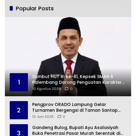
Popular Posts
Sambut HUT RI ke-81, Kepsek SMAN 6
1
Palembang Dorong Penguatan Karakter
Siswa
10 Agustus 2026
0
Pengprov ORADO Lampung Gelar
2
Turnamen Bergengsi di Taman Santap
Rumah Kayu
10 Juni 2026
0
Gandeng Bulog, Bupati Ayu Asalasiyah
3
Buka Penetrasi Pasar Murah Serentak di