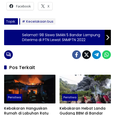
Facebook
X
Topik:
Kecelakaan bus
Selamat! 98 Siswa SMAN 5 Bandar Lampung
Diterima di PTN Lewat SNMPTN 2022
Pos Terkait
Peristiwa
Peristiwa
Kebakaran Hanguskan
Kebakaran Hebat Landa
Rumah di Labuhan Ratu
Gudang BBM di Bandar