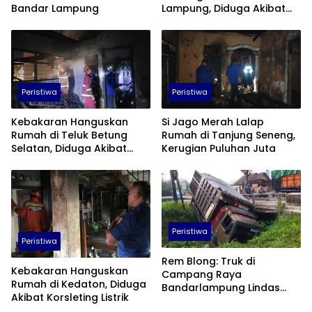
Bandar Lampung
Lampung, Diduga Akibat
Korsleting Listrik
Peristiwa
Peristiwa
Kebakaran Hanguskan
Si Jago Merah Lalap
Rumah di Teluk Betung
Rumah di Tanjung Seneng,
Selatan, Diduga Akibat
Kerugian Puluhan Juta
Korsleting Listrik
Peristiwa
Peristiwa
Rem Blong: Truk di
Kebakaran Hanguskan
Campang Raya
Rumah di Kedaton, Diduga
Bandarlampung Lindas
Akibat Korsleting Listrik
Pemotor Hingga Tewas