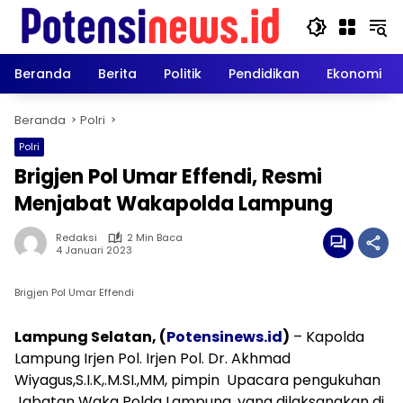
Langsung
ke
konten
Beranda
Berita
Politik
Pendidikan
Ekonomi
Beranda
Polri
Polri
Brigjen Pol Umar Effendi, Resmi
Menjabat Wakapolda Lampung
Redaksi
2 Min Baca
4 Januari 2023
Brigjen Pol Umar Effendi
Lampung Selatan, (
Potensinews.id
)
– Kapolda
Lampung Irjen Pol. Irjen Pol. Dr. Akhmad
Wiyagus,S.I.K,.M.SI.,MM, pimpin Upacara pengukuhan
Jabatan Waka Polda Lampung, yang dilaksanakan di