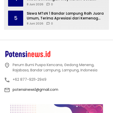
Sejarah Peradaban Lampung
8 Juni 2026
0
Siswa MTsN 1 Bandar Lampung Raih Juara
5
Umum, Terima Apresiasi dari Kemenag
Kota Bandar Lampung
8 Juni 2026
0
Perum Bumi Puspa Kencana, Gedong Meneng,
Rajabasa, Bandar Lampung, Lampung, Indonesia
+62 877-9211-2949
potensinews1@gmail.com