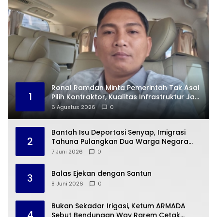
Ronal Ramdan Minta Pemerintah Tak Asal
1
Pilih Kontraktor, Kualitas Infrastruktur Jadi
Taruhan
6 Agustus 2026
0
Bantah Isu Deportasi Senyap, Imigrasi
2
Tahuna Pulangkan Dua Warga Negara
Cina ke Guangzhou
7 Juni 2026
0
Balas Ejekan dengan Santun
3
8 Juni 2026
0
Bukan Sekadar Irigasi, Ketum ARMADA
4
Sebut Bendungan Way Rarem Cetak