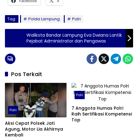
Facebook
X
Tag:
Polda Lampung
Polri
Walikota Bandar Lampung Eva Dwiana Lantik
Pejabat Administrator dan Pengawas
Pos Terkait
Polri
7 Anggota Humas Polri
Polri
Raih Sertifikasi Kompetensi
Top
Aksi Cepat Polsek Jati
Agung, Motor Lia Akhirnya
Kembali