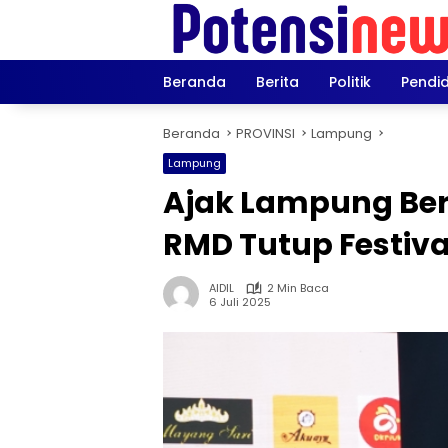
Langsung
ke
konten
Beranda
Berita
Politik
Pendi
Beranda
PROVINSI
Lampung
Lampung
Ajak Lampung Ber
RMD Tutup Festiv
AIDIL
2 Min Baca
6 Juli 2025