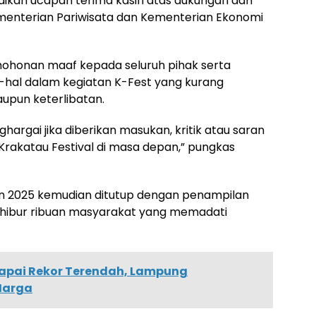
ikan ucapan terima kasih atas dukungan dan
Kementerian Pariwisata dan Kementerian Ekonomi
honan maaf kepada seluruh pihak serta
-hal dalam kegiatan K-Fest yang kurang
upun keterlibatan.
rgai jika diberikan masukan, kritik atau saran
akatau Festival di masa depan,” pungkas
n 2025 kemudian ditutup dengan penampilan
nghibur ribuan masyarakat yang memadati
 Capai Rekor Terendah, Lampung
 Harga