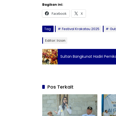
Bagikan ini:
Facebook
X
Tag:
Festival Krakatau 2025
Gub
Editor: Irzon
Sultan Bangkunat Hadiri Perni
Pos Terkait