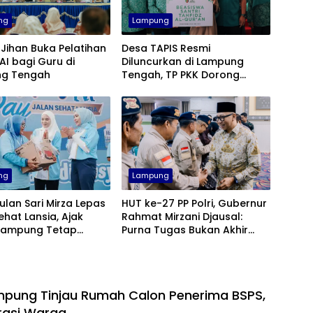
ng
Lampung
Jihan Buka Pelatihan
Desa TAPIS Resmi
 AI bagi Guru di
Diluncurkan di Lampung
g Tengah
Tengah, TP PKK Dorong
Pembangunan SDM dari
Desa
ng
Lampung
ulan Sari Mirza Lepas
HUT ke-27 PP Polri, Gubernur
ehat Lansia, Ajak
Rahmat Mirzani Djausal:
 Lampung Tetap
Purna Tugas Bukan Akhir
dan Bahagia
Pengabdian
pung Tinjau Rumah Calon Penerima BSPS,
rasi Warga