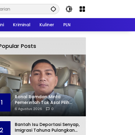
ni
Kriminal
Kuliner
PLN
Popular Posts
Ronal Ramdan Minta
1
Pemerintah Tak Asal Pilih
Kontraktor, Kualitas
6 Agustus 2026
0
Infrastruktur Jadi Taruhan
Bantah Isu Deportasi Senyap,
2
Imigrasi Tahuna Pulangkan