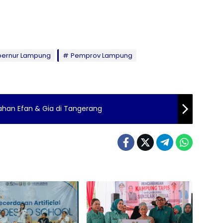
ernur Lampung
Pemprov Lampung
kahan Efan & Gia di Tangerang