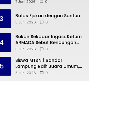
Dua Warga Negara Cina ke
7 Juni 2026
0
Guangzhou
Balas Ejekan dengan Santun
3
8 Juni 2026
0
Bukan Sekadar Irigasi, Ketum
4
ARMADA Sebut Bendungan
Way Rarem Cetak Sejarah
8 Juni 2026
0
Peradaban Lampung
Siswa MTsN 1 Bandar
5
Lampung Raih Juara Umum,
Terima Apresiasi dari
8 Juni 2026
0
Kemenag Kota Bandar
Lampung