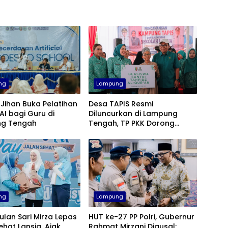
ng
Lampung
Jihan Buka Pelatihan
Desa TAPIS Resmi
 AI bagi Guru di
Diluncurkan di Lampung
g Tengah
Tengah, TP PKK Dorong
Pembangunan SDM dari
Desa
ng
Lampung
ulan Sari Mirza Lepas
HUT ke-27 PP Polri, Gubernur
ehat Lansia, Ajak
Rahmat Mirzani Djausal: