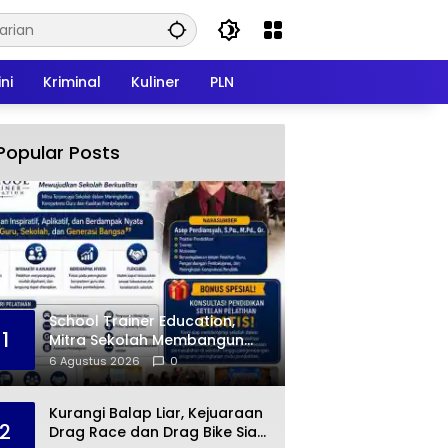
ni
Kriminal
Kuliner
PLN
Popular Posts
School Trainer Education,
1
Mitra Sekolah Membangun
Guru Hebat dan
6 Agustus 2026
0
Pembelajaran Berkualitas
Kurangi Balap Liar, Kejuaraan
2
Drag Race dan Drag Bike Siap