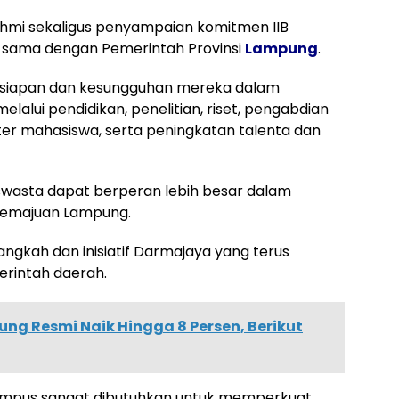
rahmi sekaligus penyampaian komitmen IIB
 sama dengan Pemerintah Provinsi
Lampung
.
siapan dan kesungguhan mereka dalam
lui pendidikan, penelitian, riset, pengabdian
r mahasiswa, serta peningkatan talenta dan
swasta dapat berperan lebih besar dalam
 kemajuan Lampung.
ngkah dan inisiatif Darmajaya yang terus
rintah daerah.
ng Resmi Naik Hingga 8 Persen, Berikut
ampus sangat dibutuhkan untuk memperkuat