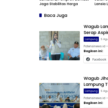
Jaga Stabilitas Harga
Lansia
Bugar 
Baca Juga
Wagub Lam
Serap Aspi
Lampung
5 Ag
Potensinews.id 
Bagikan ini:
Facebook
Wagub Jihan
Lampung T
Lampung
5 Ag
Potensinews.id 
Bagikan ini: