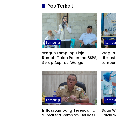
Pos Terkait
Lampung
Lampu
Wagub Lampung Tinjau
Wagub 
Rumah Calon Penerima BSPS,
Literasi
Serap Aspirasi Warga
Lampun
Lampung
Lampu
Inflasi Lampung Terendah di
Batin W
Sumatera, Pemprov Berhasil
Jalan S