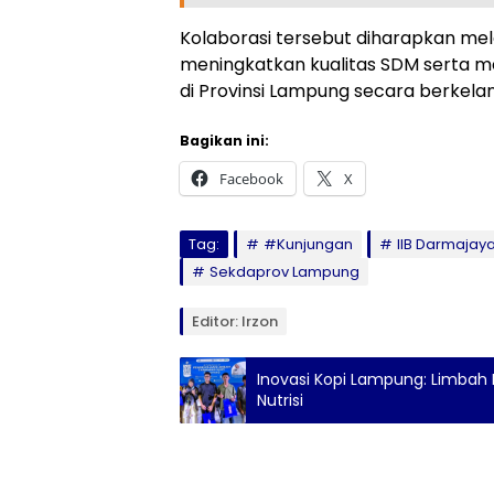
Kolaborasi tersebut diharapkan m
meningkatkan kualitas SDM serta m
di Provinsi Lampung secara berkelan
Bagikan ini:
Facebook
X
Tag:
#Kunjungan
IIB Darmajay
Sekdaprov Lampung
Editor: Irzon
Inovasi Kopi Lampung: Limbah K
Nutrisi