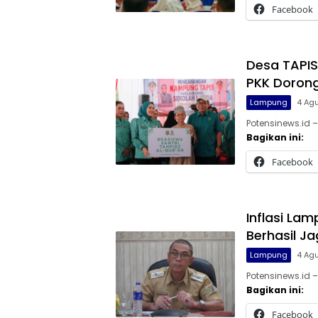
Facebook
Desa TAPIS
PKK Doron
Lampung
4 Ag
Potensinews.id –
Bagikan ini:
Facebook
Inflasi La
Berhasil Ja
Lampung
4 Ag
Potensinews.id –
Bagikan ini:
Facebook