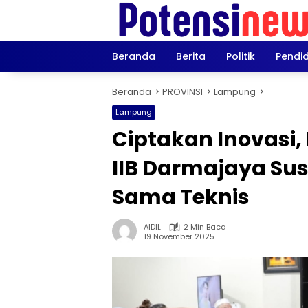
Langsung
ke
konten
Beranda
Berita
Politik
Pendi
Beranda
PROVINSI
Lampung
Lampung
Ciptakan Inovasi
IIB Darmajaya Sus
Sama Teknis
AIDIL
2 Min Baca
19 November 2025