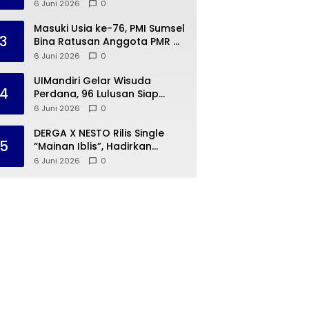
Digelar di Sabah Balau
6 Juni 2026
0
Masuki Usia ke-76, PMI Sumsel
3
Bina Ratusan Anggota PMR di
SMAN 13 Palembang
6 Juni 2026
0
UIMandiri Gelar Wisuda
4
Perdana, 96 Lulusan Siap
Berkontribusi untuk Bangsa
6 Juni 2026
0
DERGA X NESTO Rilis Single
5
“Mainan Iblis”, Hadirkan
Warna Alternative, Rap, dan
6 Juni 2026
0
Funk Rock yang Lebih Berani