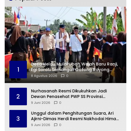
Desa Helau Mulai Ubah Wajah Baru Ranji,
1
Egi Soroti Semangat Gotong Royong
Warga
8 Agustus 2026
0
Nurhasanah Resmi Dikukuhkan Jadi
2
Dewan Penasehat PWP SS Provinsi
Lampung
9 Juni 2026
0
Unggul dalam Penghitungan Suara, Ari
3
Ajirni-Dimas Herdi Resmi Nakhodai Hima
Elektro STTN Lampung
9 Juni 2026
0