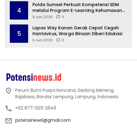
Polda Sumsel Perkuat Kompetensi SDM
4
melalui Program E-Learning Kehumasan
Polri
9 Juni 2026
0
Lapas Way Kanan Gerak Cepat Cegah
5
Hantavirus, Warga Binaan Diberi Edukasi
9 Juni 2026
0
Perum Bumi Puspa Kencana, Gedong Meneng,
Rajabasa, Bandar Lampung, Lampung, Indonesia
+62 877-9211-2949
potensinews1@gmail.com