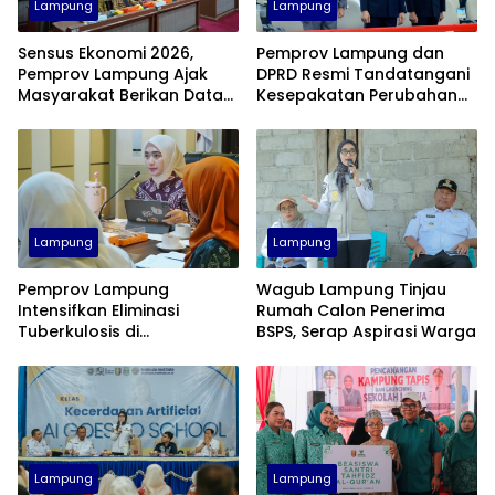
Lampung
Lampung
Sensus Ekonomi 2026,
Pemprov Lampung dan
Pemprov Lampung Ajak
DPRD Resmi Tandatangani
Masyarakat Berikan Data
Kesepakatan Perubahan
Jujur dan Akurat
KUA-PPAS APBD 2026
Lampung
Lampung
Pemprov Lampung
Wagub Lampung Tinjau
Intensifkan Eliminasi
Rumah Calon Penerima
Tuberkulosis di
BSPS, Serap Aspirasi Warga
Tanggamus Menuju Target
2030
Lampung
Lampung