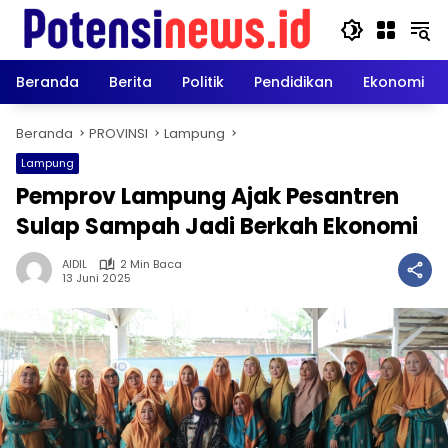
Langsung
ke
konten
Beranda
Berita
Politik
Pendidikan
Ekonomi
Beranda
PROVINSI
Lampung
Lampung
Pemprov Lampung Ajak Pesantren
Sulap Sampah Jadi Berkah Ekonomi
AIDIL
2 Min Baca
13 Juni 2025