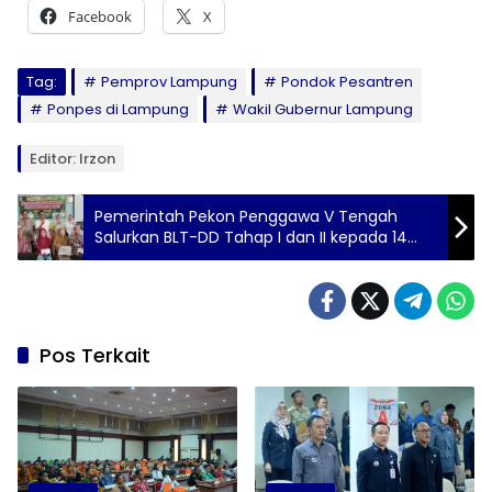
Facebook
X
Tag:
Pemprov Lampung
Pondok Pesantren
Ponpes di Lampung
Wakil Gubernur Lampung
Editor: Irzon
Pemerintah Pekon Penggawa V Tengah
Salurkan BLT-DD Tahap I dan II kepada 14
KPM
Pos Terkait