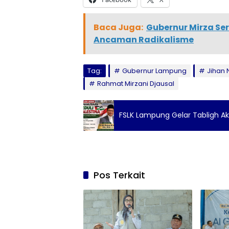
Baca Juga:
Gubernur Mirza Se
Ancaman Radikalisme
Tag:
Gubernur Lampung
Jihan 
Rahmat Mirzani Djausal
FSLK Lampung Gelar Tabligh Akba
Pos Terkait