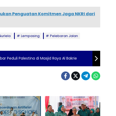
rukan Penguatan Komitmen Jaga NKRI dari
Nurlela
Lempasing
Pelebaran Jalan
r Peduli Palestina di Masjid Raya Al Bakrie