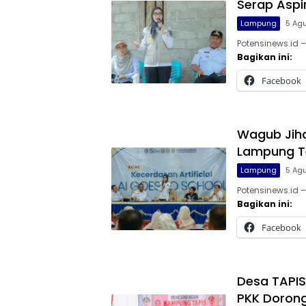
Serap Aspi
Lampung
5 Ag
Potensinews.id 
Bagikan ini:
Facebook
Wagub Jihan
Lampung T
Lampung
5 Ag
Potensinews.id 
Bagikan ini:
Facebook
Desa TAPIS
PKK Doron