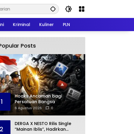
ni
Kriminal
Kuliner
PLN
Popular Posts
Hoaks Ancaman bagi
1
Persatuan Bangsa
6 Agustus 2026
0
DERGA X NESTO Rilis Single
2
“Mainan Iblis”, Hadirkan