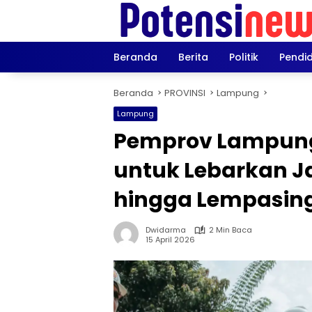
Langsung
ke
konten
Beranda
Berita
Politik
Pendi
Beranda
PROVINSI
Lampung
Lampung
Pemprov Lampung 
untuk Lebarkan Ja
hingga Lempasin
Dwidarma
2 Min Baca
15 April 2026