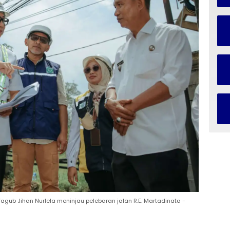
ub Jihan Nurlela meninjau pelebaran jalan R.E. Martadinata -