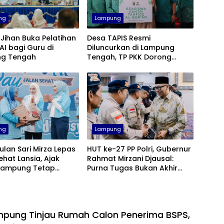
ng
Lampung
Jihan Buka Pelatihan
Desa TAPIS Resmi
 AI bagi Guru di
Diluncurkan di Lampung
g Tengah
Tengah, TP PKK Dorong
Pembangunan SDM dari
Desa
ng
Lampung
ulan Sari Mirza Lepas
HUT ke-27 PP Polri, Gubernur
ehat Lansia, Ajak
Rahmat Mirzani Djausal:
 Lampung Tetap
Purna Tugas Bukan Akhir
dan Bahagia
Pengabdian
pung Tinjau Rumah Calon Penerima BSPS,