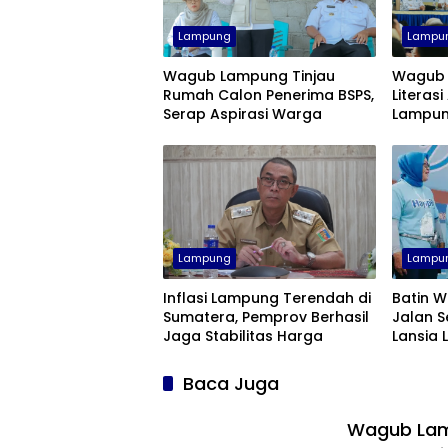
Lampung
Lampu
Wagub Lampung Tinjau
Wagub 
Rumah Calon Penerima BSPS,
Literasi
Serap Aspirasi Warga
Lampun
Lampung
Lampu
Inflasi Lampung Terendah di
Batin W
Sumatera, Pemprov Berhasil
Jalan S
Jaga Stabilitas Harga
Lansia
Bugar 
Baca Juga
Wagub Lam