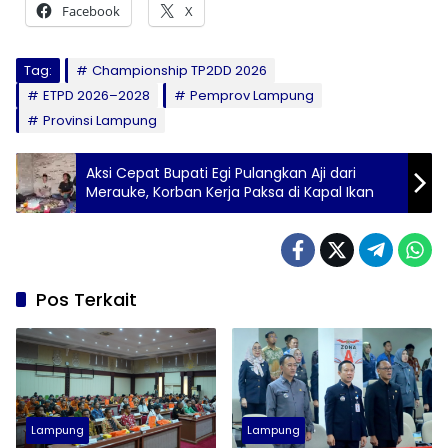
Facebook
X
Tag:
Championship TP2DD 2026
ETPD 2026–2028
Pemprov Lampung
Provinsi Lampung
Aksi Cepat Bupati Egi Pulangkan Aji dari
Merauke, Korban Kerja Paksa di Kapal Ikan
Pos Terkait
Lampung
Lampung