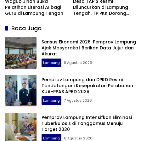
Wagub Jihan Buka
Desa TAPIS Resmi
Pelatihan Literasi AI bagi
Diluncurkan di Lampung
Guru di Lampung Tengah
Tengah, TP PKK Dorong
Pembangunan SDM dari
Desa
Baca Juga
Sensus Ekonomi 2026, Pemprov Lampung
Ajak Masyarakat Berikan Data Jujur dan
Akurat
Lampung
8 Agustus 2026
Pemprov Lampung dan DPRD Resmi
Tandatangani Kesepakatan Perubahan
KUA-PPAS APBD 2026
Lampung
7 Agustus 2026
Pemprov Lampung Intensifkan Eliminasi
Tuberkulosis di Tanggamus Menuju
Target 2030
Lampung
6 Agustus 2026