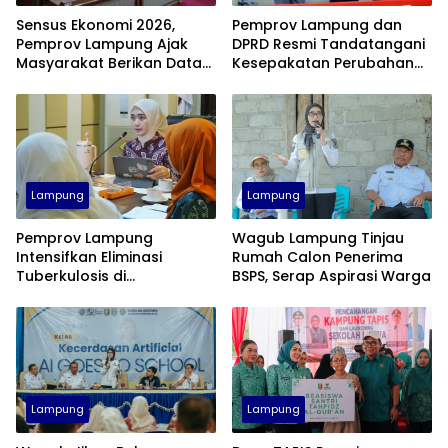
Sensus Ekonomi 2026,
Pemprov Lampung dan
Pemprov Lampung Ajak
DPRD Resmi Tandatangani
Masyarakat Berikan Data
Kesepakatan Perubahan
Jujur dan Akurat
KUA-PPAS APBD 2026
Lampung
Lampung
Pemprov Lampung
Wagub Lampung Tinjau
Intensifkan Eliminasi
Rumah Calon Penerima
Tuberkulosis di
BSPS, Serap Aspirasi Warga
Tanggamus Menuju Target
2030
Lampung
Lampung