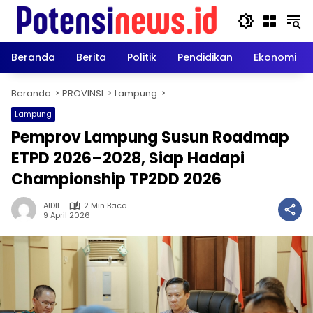
Langsung
ke
konten
Beranda
Berita
Politik
Pendidikan
Ekonomi
Beranda
PROVINSI
Lampung
Lampung
Pemprov Lampung Susun Roadmap
ETPD 2026–2028, Siap Hadapi
Championship TP2DD 2026
AIDIL
2 Min Baca
9 April 2026