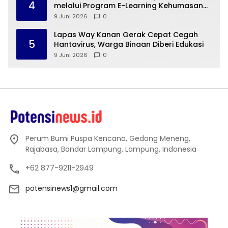
4
melalui Program E-Learning Kehumasan
Polri
9 Juni 2026
0
Lapas Way Kanan Gerak Cepat Cegah
5
Hantavirus, Warga Binaan Diberi Edukasi
9 Juni 2026
0
Perum Bumi Puspa Kencana, Gedong Meneng,
Rajabasa, Bandar Lampung, Lampung, Indonesia
+62 877-9211-2949
potensinews1@gmail.com