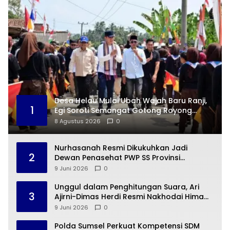
Desa Helau Mulai Ubah Wajah Baru Ranji,
1
Egi Soroti Semangat Gotong Royong
Warga
8 Agustus 2026
0
Nurhasanah Resmi Dikukuhkan Jadi
2
Dewan Penasehat PWP SS Provinsi
Lampung
9 Juni 2026
0
Unggul dalam Penghitungan Suara, Ari
3
Ajirni-Dimas Herdi Resmi Nakhodai Hima
Elektro STTN Lampung
9 Juni 2026
0
Polda Sumsel Perkuat Kompetensi SDM