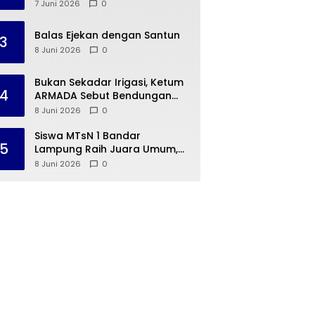
Dua Warga Negara Cina ke
7 Juni 2026
0
Guangzhou
Balas Ejekan dengan Santun
3
8 Juni 2026
0
Bukan Sekadar Irigasi, Ketum
4
ARMADA Sebut Bendungan
Way Rarem Cetak Sejarah
8 Juni 2026
0
Peradaban Lampung
Siswa MTsN 1 Bandar
5
Lampung Raih Juara Umum,
Terima Apresiasi dari
8 Juni 2026
0
Kemenag Kota Bandar
Lampung