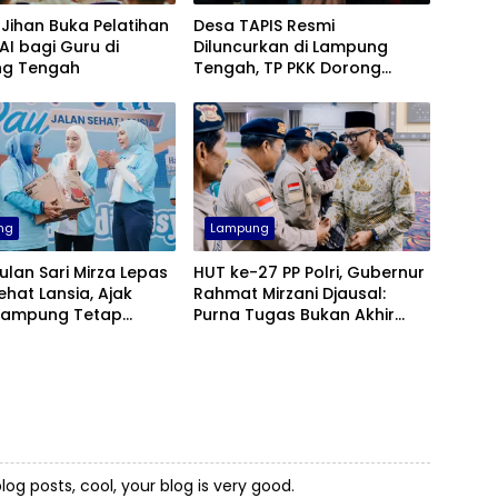
Jihan Buka Pelatihan
Desa TAPIS Resmi
 AI bagi Guru di
Diluncurkan di Lampung
g Tengah
Tengah, TP PKK Dorong
Pembangunan SDM dari
Desa
ng
Lampung
ulan Sari Mirza Lepas
HUT ke-27 PP Polri, Gubernur
ehat Lansia, Ajak
Rahmat Mirzani Djausal:
 Lampung Tetap
Purna Tugas Bukan Akhir
dan Bahagia
Pengabdian
log posts, cool, your blog is very good.