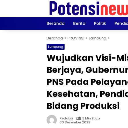
Langsung
ke
konten
Beranda
Berita
Politik
Pendi
Beranda
PROVINSI
Lampung
Lampung
Wujudkan Visi-Mi
Berjaya, Gubernur
PNS Pada Pelayan
Kesehatan, Pendi
Bidang Produksi
Redaksi
3 Min Baca
30 Desember 2022