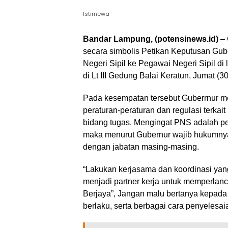
Istimewa
Bandar Lampung, (potensinews.id)
– 
secara simbolis Petikan Keputusan Gu
Negeri Sipil ke Pegawai Negeri Sipil d
di Lt III Gedung Balai Keratun, Jumat (3
Pada kesempatan tersebut Guberrnur m
peraturan-peraturan dan regulasi terka
bidang tugas. Mengingat PNS adalah pe
maka menurut Gubernur wajib hukumnya
dengan jabatan masing-masing.
“Lakukan kerjasama dan koordinasi yang 
menjadi partner kerja untuk memperlan
Berjaya”, Jangan malu bertanya kepada p
berlaku, serta berbagai cara penyelesai