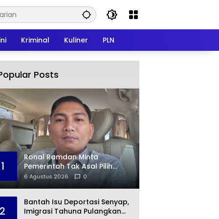
ni
Kriminal
Kuliner
PLN
Popular Posts
Ronal Ramdan Minta
1
Pemerintah Tak Asal Pilih
Kontraktor, Kualitas
6 Agustus 2026
0
Infrastruktur Jadi Taruhan
Bantah Isu Deportasi Senyap,
2
Imigrasi Tahuna Pulangkan