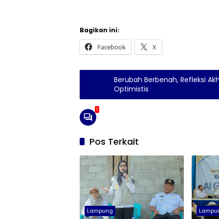
Bagikan ini:
Facebook
X
Berubah Berbenah, Refleksi A
Optimistis
1
Pos Terkait
Lampung
Lampu