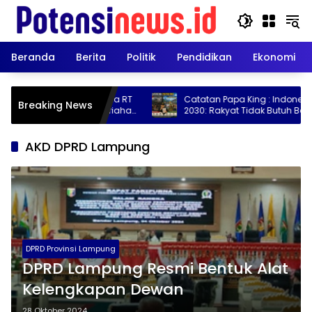
Langsung
ke
konten
Beranda
Berita
Politik
Pendidikan
Ekonomi
maan Warga, Panitia RT
Catatan Papa King : Indonesia 2026–
Breaking News
 Pembukaan Kemeriahan
2030: Rakyat Tidak Butuh Banyak Janj
Mereka Butuh Hasil
AKD DPRD Lampung
DPRD Provinsi Lampung
DPRD Lampung Resmi Bentuk Alat
Kelengkapan Dewan
28 Oktober 2024