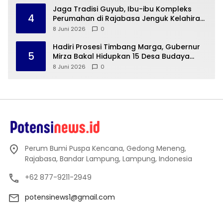
Jaga Tradisi Guyub, Ibu-ibu Kompleks
4
Perumahan di Rajabasa Jenguk Kelahiran
Buah Hati Warga
8 Juni 2026
0
Hadiri Prosesi Timbang Marga, Gubernur
5
Mirza Bakal Hidupkan 15 Desa Budaya
Lampung
8 Juni 2026
0
Perum Bumi Puspa Kencana, Gedong Meneng,
Rajabasa, Bandar Lampung, Lampung, Indonesia
+62 877-9211-2949
potensinews1@gmail.com