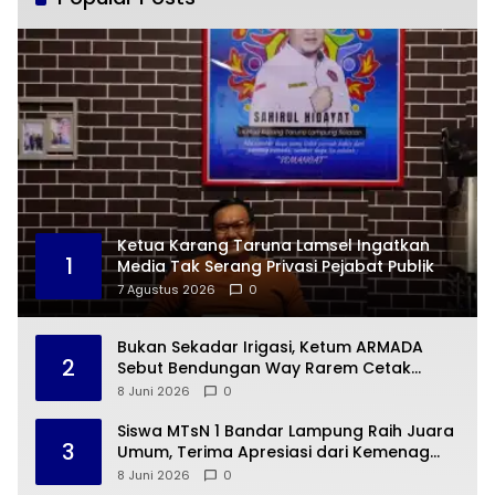
Ketua Karang Taruna Lamsel Ingatkan
1
Media Tak Serang Privasi Pejabat Publik
7 Agustus 2026
0
Bukan Sekadar Irigasi, Ketum ARMADA
2
Sebut Bendungan Way Rarem Cetak
Sejarah Peradaban Lampung
8 Juni 2026
0
Siswa MTsN 1 Bandar Lampung Raih Juara
3
Umum, Terima Apresiasi dari Kemenag
Kota Bandar Lampung
8 Juni 2026
0