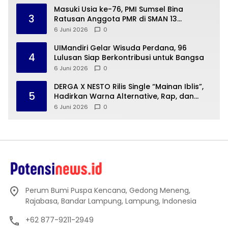
Masuki Usia ke-76, PMI Sumsel Bina
3
Ratusan Anggota PMR di SMAN 13
Palembang
6 Juni 2026
0
UIMandiri Gelar Wisuda Perdana, 96
4
Lulusan Siap Berkontribusi untuk Bangsa
6 Juni 2026
0
DERGA X NESTO Rilis Single “Mainan Iblis”,
5
Hadirkan Warna Alternative, Rap, dan
Funk Rock yang Lebih Berani
6 Juni 2026
0
Perum Bumi Puspa Kencana, Gedong Meneng,
Rajabasa, Bandar Lampung, Lampung, Indonesia
+62 877-9211-2949