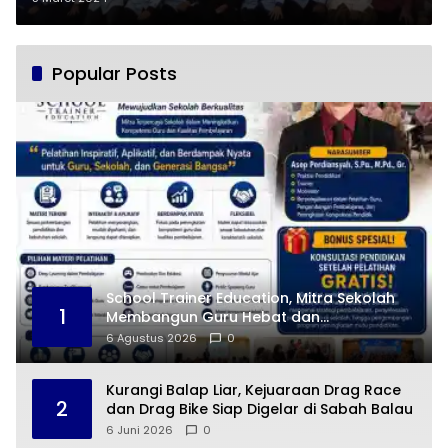
Popular Posts
School Trainer Education, Mitra Sekolah
1
Membangun Guru Hebat dan
Pembelajaran Berkualitas
6 Agustus 2026
0
Kurangi Balap Liar, Kejuaraan Drag Race
2
dan Drag Bike Siap Digelar di Sabah Balau
6 Juni 2026
0