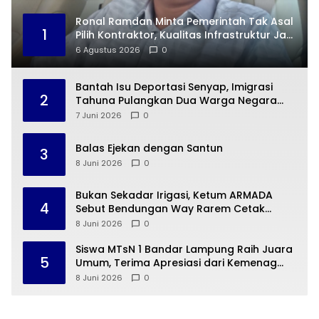
Ronal Ramdan Minta Pemerintah Tak Asal
1
Pilih Kontraktor, Kualitas Infrastruktur Jadi
Taruhan
6 Agustus 2026
0
Bantah Isu Deportasi Senyap, Imigrasi
2
Tahuna Pulangkan Dua Warga Negara
Cina ke Guangzhou
7 Juni 2026
0
Balas Ejekan dengan Santun
3
8 Juni 2026
0
Bukan Sekadar Irigasi, Ketum ARMADA
4
Sebut Bendungan Way Rarem Cetak
Sejarah Peradaban Lampung
8 Juni 2026
0
Siswa MTsN 1 Bandar Lampung Raih Juara
5
Umum, Terima Apresiasi dari Kemenag
Kota Bandar Lampung
8 Juni 2026
0