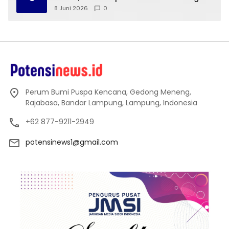
Kota Bandar Lampung
8 Juni 2026
0
Perum Bumi Puspa Kencana, Gedong Meneng,
Rajabasa, Bandar Lampung, Lampung, Indonesia
+62 877-9211-2949
potensinews1@gmail.com