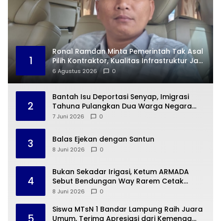
Ronal Ramdan Minta Pemerintah Tak Asal
1
Pilih Kontraktor, Kualitas Infrastruktur Jadi
Taruhan
6 Agustus 2026
0
Bantah Isu Deportasi Senyap, Imigrasi
2
Tahuna Pulangkan Dua Warga Negara
Cina ke Guangzhou
7 Juni 2026
0
Balas Ejekan dengan Santun
3
8 Juni 2026
0
Bukan Sekadar Irigasi, Ketum ARMADA
4
Sebut Bendungan Way Rarem Cetak
Sejarah Peradaban Lampung
8 Juni 2026
0
Siswa MTsN 1 Bandar Lampung Raih Juara
5
Umum, Terima Apresiasi dari Kemenag