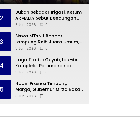
Terpukau dengan Budaya
Indonesia
Bukan Sekadar Irigasi, Ketum
2
ARMADA Sebut Bendungan
Way Rarem Cetak Sejarah
8 Juni 2026
0
Peradaban Lampung
Siswa MTsN 1 Bandar
3
Lampung Raih Juara Umum,
Terima Apresiasi dari
8 Juni 2026
0
Kemenag Kota Bandar
Lampung
Jaga Tradisi Guyub, Ibu-ibu
4
Kompleks Perumahan di
Rajabasa Jenguk Kelahiran
8 Juni 2026
0
Buah Hati Warga
Hadiri Prosesi Timbang
5
Marga, Gubernur Mirza Bakal
Hidupkan 15 Desa Budaya
8 Juni 2026
0
Lampung