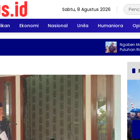
Sabtu, 8 Agustus 2026
dikan
Ekonomi
Nasional
Unila
Humaniora
Opi
Ngaben Massal 
Puluhan Ribu Pen
Terpukau denga