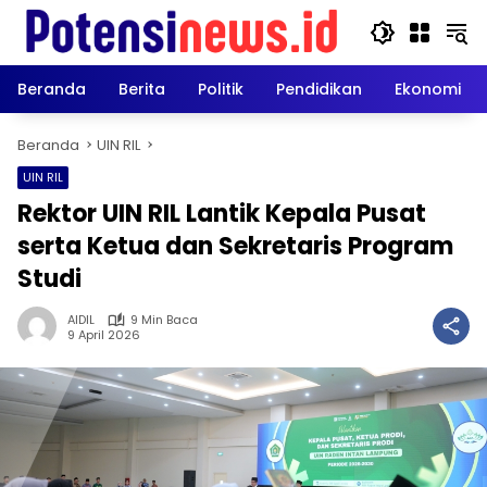
Langsung
ke
konten
Beranda
Berita
Politik
Pendidikan
Ekonomi
Beranda
UIN RIL
UIN RIL
Rektor UIN RIL Lantik Kepala Pusat
serta Ketua dan Sekretaris Program
Studi
AIDIL
9 Min Baca
9 April 2026