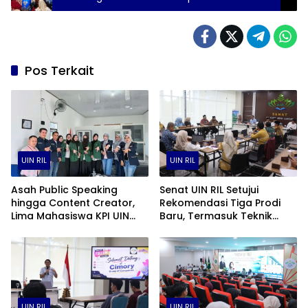
Narkoba
Pos Terkait
UIN RIL
UIN RIL
Asah Public Speaking
Senat UIN RIL Setujui
hingga Content Creator,
Rekomendasi Tiga Prodi
Lima Mahasiswa KPI UIN
Baru, Termasuk Teknik
Lampung PKL di JMSI
Robotika dan AI
UIN RIL
UIN RIL