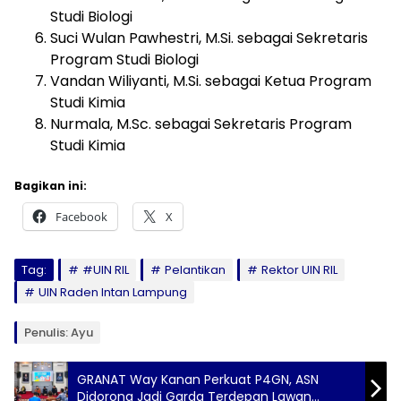
Studi Biologi
Suci Wulan Pawhestri, M.Si. sebagai Sekretaris
Program Studi Biologi
Vandan Wiliyanti, M.Si. sebagai Ketua Program
Studi Kimia
Nurmala, M.Sc. sebagai Sekretaris Program
Studi Kimia
Bagikan ini:
Facebook
X
Tag:
#UIN RIL
Pelantikan
Rektor UIN RIL
UIN Raden Intan Lampung
Penulis: Ayu
GRANAT Way Kanan Perkuat P4GN, ASN
Didorong Jadi Garda Terdepan Lawan