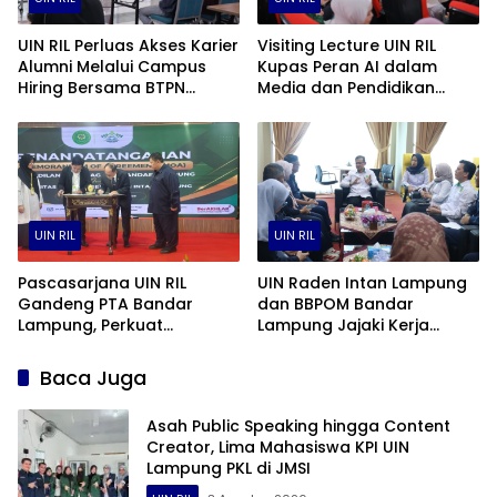
UIN RIL Perluas Akses Karier
Visiting Lecture UIN RIL
Alumni Melalui Campus
Kupas Peran AI dalam
Hiring Bersama BTPN
Media dan Pendidikan
Syariah dan Cimory Group
Tinggi Bersama Akademisi
University of Nottingham
Ningbo
UIN RIL
UIN RIL
Pascasarjana UIN RIL
UIN Raden Intan Lampung
Gandeng PTA Bandar
dan BBPOM Bandar
Lampung, Perkuat
Lampung Jajaki Kerja
Kolaborasi Tri Dharma
Sama Penelitian, Magang,
Perguruan Tinggi
dan Kewirausahaan
Baca Juga
Mahasiswa
Asah Public Speaking hingga Content
Creator, Lima Mahasiswa KPI UIN
Lampung PKL di JMSI