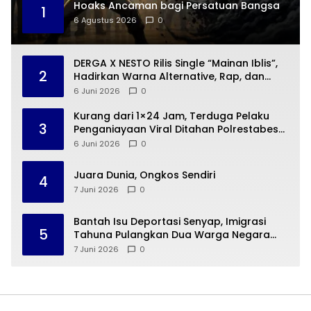
Hoaks Ancaman bagi Persatuan Bangsa
1
6 Agustus 2026
0
DERGA X NESTO Rilis Single “Mainan Iblis”,
2
Hadirkan Warna Alternative, Rap, dan
Funk Rock yang Lebih Berani
6 Juni 2026
0
Kurang dari 1×24 Jam, Terduga Pelaku
3
Penganiayaan Viral Ditahan Polrestabes
Palembang
6 Juni 2026
0
Juara Dunia, Ongkos Sendiri
4
7 Juni 2026
0
Bantah Isu Deportasi Senyap, Imigrasi
5
Tahuna Pulangkan Dua Warga Negara
Cina ke Guangzhou
7 Juni 2026
0