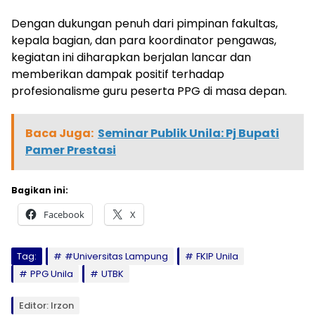
Dengan dukungan penuh dari pimpinan fakultas,
kepala bagian, dan para koordinator pengawas,
kegiatan ini diharapkan berjalan lancar dan
memberikan dampak positif terhadap
profesionalisme guru peserta PPG di masa depan.
Baca Juga:
Seminar Publik Unila: Pj Bupati
Pamer Prestasi
Bagikan ini:
Facebook
X
Tag:
#Universitas Lampung
FKIP Unila
PPG Unila
UTBK
Editor: Irzon