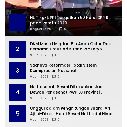
HUT ke-1, PRI Targetkan 50 Kursi DPR RI
1
pada Pemilu 2029
8 Agustus 2026
0
DKM Masjid Miqdad Bin Amru Gelar Doa
2
Bersama untuk Ade Jona Prasetyo
9 Juni 2026
0
Saatnya Reformasi Total Sistem
3
Keimigrasian Nasional
9 Juni 2026
0
Nurhasanah Resmi Dikukuhkan Jadi
4
Dewan Penasehat PWP SS Provinsi
Lampung
9 Juni 2026
0
Unggul dalam Penghitungan Suara, Ari
5
Ajirni-Dimas Herdi Resmi Nakhodai Hima
Elektro STTN Lampung
9 Juni 2026
0