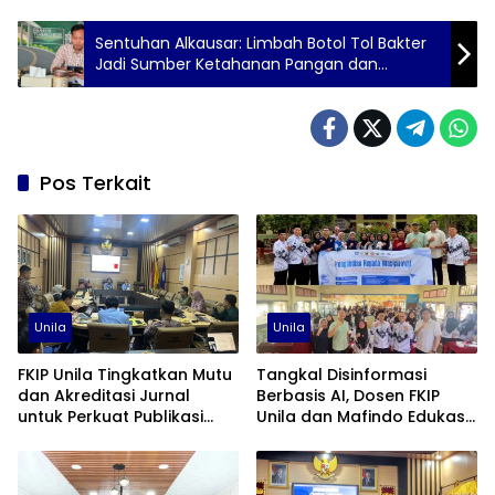
Sentuhan Alkausar: Limbah Botol Tol Bakter
Jadi Sumber Ketahanan Pangan dan
Ekonomi Warga Lampung Selatan
Pos Terkait
Unila
Unila
FKIP Unila Tingkatkan Mutu
Tangkal Disinformasi
dan Akreditasi Jurnal
Berbasis AI, Dosen FKIP
untuk Perkuat Publikasi
Unila dan Mafindo Edukasi
Ilmiah
Guru di Lampung Timur