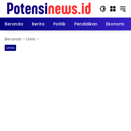
Langsung
ke
konten
Beranda
Berita
Politik
Pendidikan
Ekonomi
Beranda
Unila
Unila