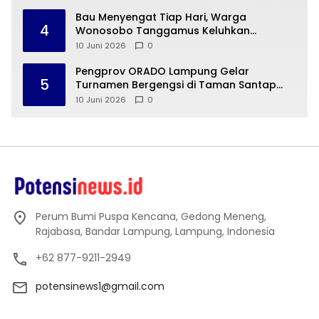
Bau Menyengat Tiap Hari, Warga
4
Wonosobo Tanggamus Keluhkan
Pembuangan Limbah Cair SPPG MBG
10 Juni 2026
0
Pengprov ORADO Lampung Gelar
5
Turnamen Bergengsi di Taman Santap
Rumah Kayu
10 Juni 2026
0
Perum Bumi Puspa Kencana, Gedong Meneng,
Rajabasa, Bandar Lampung, Lampung, Indonesia
+62 877-9211-2949
potensinews1@gmail.com