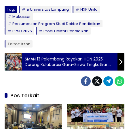
Tag:
#Universitas Lampung
FKIP Unila
Makassar
Perkumpulan Program Studi Doktor Pendidikan
PPSD 2025
Prodi Doktor Pendidikan
Editor: Irzon
SMAN 13 Palembang Rayakan HGN 2025,
Dorong Kolaborasi Guru-Siswa Tingkatkan
Mutu
Pos Terkait