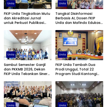
Unila
Unila
FKIP Unila Tingkatkan Mutu
Tangkal Disinformasi
dan Akreditasi Jurnal
Berbasis AI, Dosen FKIP
untuk Perkuat Publikasi
Unila dan Mafindo Edukasi
Ilmiah
Guru di Lampung Timur
Unila
Unila
Sambut Semester Ganjil
FKIP Unila Tambah Dua
dan PKKMB 2026, Dekan
Prodi Unggul, Total 22
FKIP Unila Tekankan Sinergi
Program Studi Kantongi
dan Kolaborasi
Akreditasi Unggul
Unila
Unila