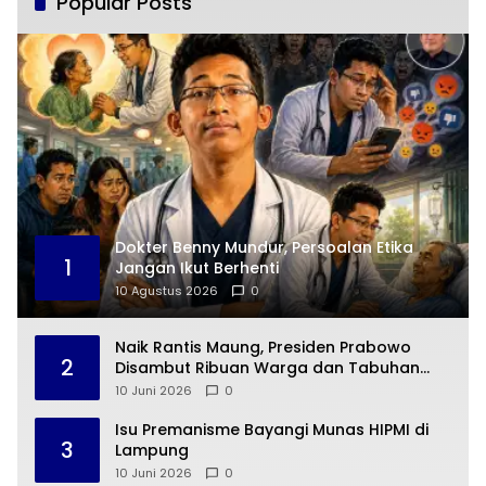
Popular Posts
Dokter Benny Mundur, Persoalan Etika
1
Jangan Ikut Berhenti
10 Agustus 2026
0
Naik Rantis Maung, Presiden Prabowo
2
Disambut Ribuan Warga dan Tabuhan
Gendang di Pesisir Barat
10 Juni 2026
0
Isu Premanisme Bayangi Munas HIPMI di
3
Lampung
10 Juni 2026
0