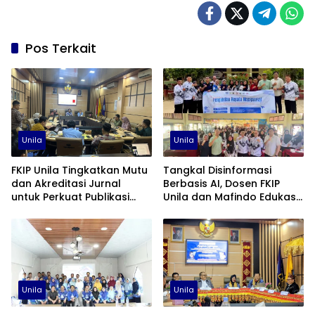
Pos Terkait
Unila
Unila
FKIP Unila Tingkatkan Mutu
Tangkal Disinformasi
dan Akreditasi Jurnal
Berbasis AI, Dosen FKIP
untuk Perkuat Publikasi
Unila dan Mafindo Edukasi
Ilmiah
Guru di Lampung Timur
Unila
Unila