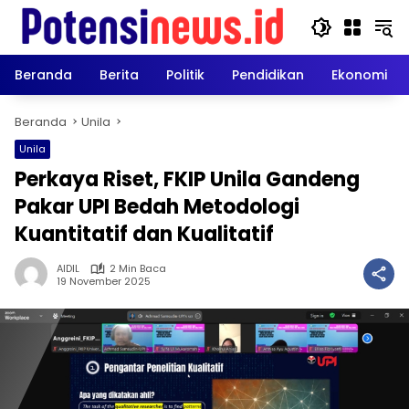
Langsung
ke
konten
Beranda
Berita
Politik
Pendidikan
Ekonomi
Beranda
Unila
Unila
Perkaya Riset, FKIP Unila Gandeng
Pakar UPI Bedah Metodologi
Kuantitatif dan Kualitatif
AIDIL
2 Min Baca
19 November 2025