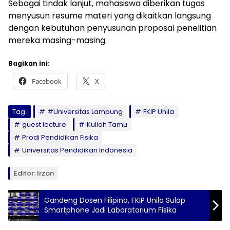
Sebagai tindak lanjut, mahasiswa diberikan tugas
menyusun resume materi yang dikaitkan langsung
dengan kebutuhan penyusunan proposal penelitian
mereka masing-masing.
Bagikan ini:
Facebook
X
Tag:
#Universitas Lampung
FKIP Unila
guest lecture
Kuliah Tamu
Prodi Pendidikan Fisika
Universitas Pendidikan Indonesia
Editor: Irzon
Gandeng Dosen Filipina, FKIP Unila Sulap
Smartphone Jadi Laboratorium Fisika