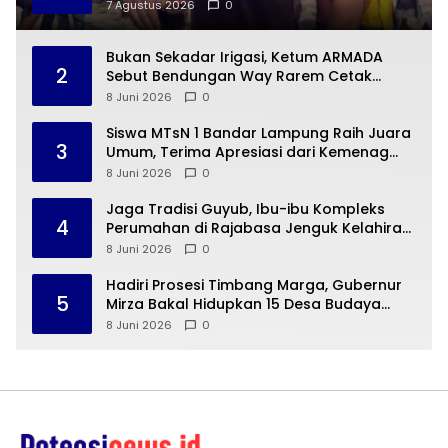
dengan Budaya Indonesia
7 Agustus 2026
0
Bukan Sekadar Irigasi, Ketum ARMADA
2
Sebut Bendungan Way Rarem Cetak
Sejarah Peradaban Lampung
8 Juni 2026
0
Siswa MTsN 1 Bandar Lampung Raih Juara
3
Umum, Terima Apresiasi dari Kemenag
Kota Bandar Lampung
8 Juni 2026
0
Jaga Tradisi Guyub, Ibu-ibu Kompleks
4
Perumahan di Rajabasa Jenguk Kelahiran
Buah Hati Warga
8 Juni 2026
0
Hadiri Prosesi Timbang Marga, Gubernur
5
Mirza Bakal Hidupkan 15 Desa Budaya
Lampung
8 Juni 2026
0