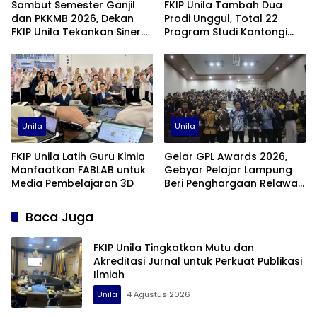
Sambut Semester Ganjil
FKIP Unila Tambah Dua
dan PKKMB 2026, Dekan
Prodi Unggul, Total 22
FKIP Unila Tekankan Sinergi
Program Studi Kantongi
dan Kolaborasi
Akreditasi Unggul
Unila
Unila
FKIP Unila Latih Guru Kimia
Gelar GPL Awards 2026,
Manfaatkan FABLAB untuk
Gebyar Pelajar Lampung
Media Pembelajaran 3D
Beri Penghargaan Relawan
Pendidikan Terbaik
Baca Juga
FKIP Unila Tingkatkan Mutu dan
Akreditasi Jurnal untuk Perkuat Publikasi
Ilmiah
Unila
4 Agustus 2026