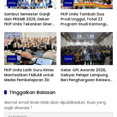
Unila
Unila
Sambut Semester Ganjil
FKIP Unila Tambah Dua
dan PKKMB 2026, Dekan
Prodi Unggul, Total 22
FKIP Unila Tekankan Sinergi
Program Studi Kantongi
dan Kolaborasi
Akreditasi Unggul
Unila
Unila
FKIP Unila Latih Guru Kimia
Gelar GPL Awards 2026,
Manfaatkan FABLAB untuk
Gebyar Pelajar Lampung
Media Pembelajaran 3D
Beri Penghargaan Relawan
Pendidikan Terbaik
Tinggalkan Balasan
Alamat email Anda tidak akan dipublikasikan.
Ruas yang
wajib ditandai
*