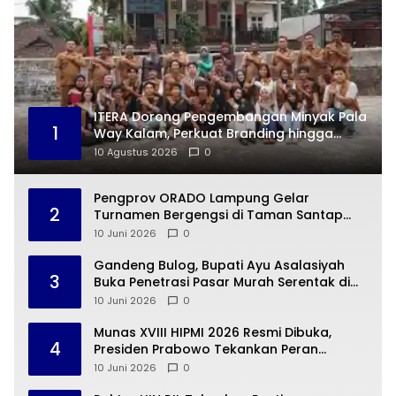
ITERA Dorong Pengembangan Minyak Pala
1
Way Kalam, Perkuat Branding hingga
Digital Marketing
10 Agustus 2026
0
Pengprov ORADO Lampung Gelar
2
Turnamen Bergengsi di Taman Santap
Rumah Kayu
10 Juni 2026
0
Gandeng Bulog, Bupati Ayu Asalasiyah
3
Buka Penetrasi Pasar Murah Serentak di
Way Kanan
10 Juni 2026
0
Munas XVIII HIPMI 2026 Resmi Dibuka,
4
Presiden Prabowo Tekankan Peran
Strategis Pengusaha Muda
10 Juni 2026
0