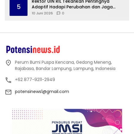
Rektor UIN RIL Tekankan Pentingnya
5
Adaptif Hadapi Perubahan dan Jaga
Mutu Pendidikan Tinggi
10 Juni 2026
0
Perum Bumi Puspa Kencana, Gedong Meneng,
Rajabasa, Bandar Lampung, Lampung, Indonesia
+62 877-9211-2949
potensinews1@gmail.com