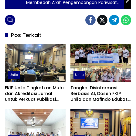
Membedah Arah Pengembangan Pariwisata
Kabupaten Pesawaran
Pos Terkait
Unila
Unila
FKIP Unila Tingkatkan Mutu
Tangkal Disinformasi
dan Akreditasi Jurnal
Berbasis AI, Dosen FKIP
untuk Perkuat Publikasi
Unila dan Mafindo Edukasi
Ilmiah
Guru di Lampung Timur