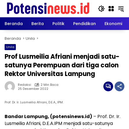
Langsung
ke
konten
Beranda
Berita
Politik
Pendidikan
Ekonomi
Beranda
Unila
Unila
Prof Lusmeilia Afriani menjadi satu-
satunya Perempuan dari tiga calon
Rektor Universitas Lampung
Redaksi
2 Min Baca
25 Desember 2022
Prof. Dr. Ir. Lusmeilia Afriani, D.E.A., IPM.
Bandar Lampung, (potensinews.id)
– Prof. Dr. Ir.
Lusmeilia Afriani, D.E.A.IPM menjadi satu-satunya