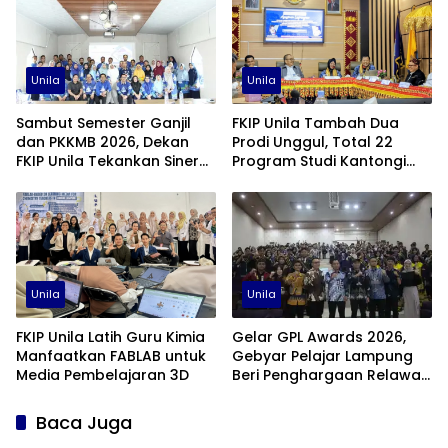
Unila
Unila
Sambut Semester Ganjil
FKIP Unila Tambah Dua
dan PKKMB 2026, Dekan
Prodi Unggul, Total 22
FKIP Unila Tekankan Sinergi
Program Studi Kantongi
dan Kolaborasi
Akreditasi Unggul
Unila
Unila
FKIP Unila Latih Guru Kimia
Gelar GPL Awards 2026,
Manfaatkan FABLAB untuk
Gebyar Pelajar Lampung
Media Pembelajaran 3D
Beri Penghargaan Relawan
Pendidikan Terbaik
Baca Juga