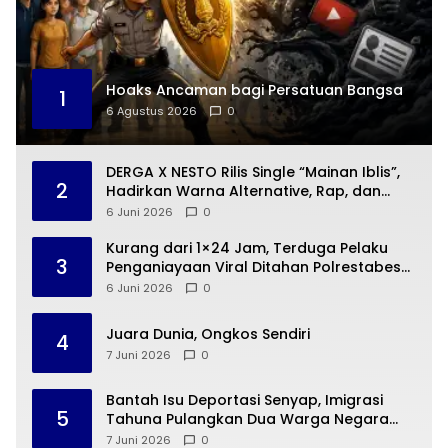
Hoaks Ancaman bagi Persatuan Bangsa
1
6 Agustus 2026
0
DERGA X NESTO Rilis Single “Mainan Iblis”,
2
Hadirkan Warna Alternative, Rap, dan
Funk Rock yang Lebih Berani
6 Juni 2026
0
Kurang dari 1×24 Jam, Terduga Pelaku
3
Penganiayaan Viral Ditahan Polrestabes
Palembang
6 Juni 2026
0
Juara Dunia, Ongkos Sendiri
4
7 Juni 2026
0
Bantah Isu Deportasi Senyap, Imigrasi
5
Tahuna Pulangkan Dua Warga Negara
Cina ke Guangzhou
7 Juni 2026
0