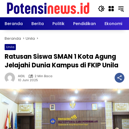
Langsung
ke
konten
Beranda
Berita
Politik
Pendidikan
Ekonomi
Beranda
Unila
Unila
Ratusan Siswa SMAN 1 Kota Agung
Jelajahi Dunia Kampus di FKIP Unila
AIDIL
2 Min Baca
10 Juni 2025