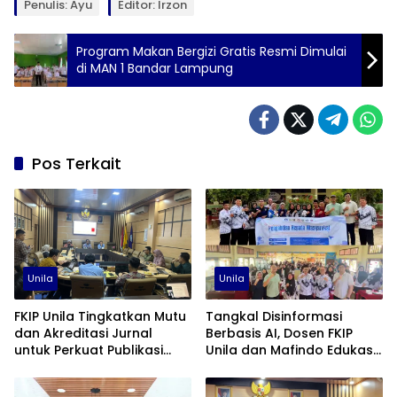
Penulis: Ayu
Editor: Irzon
Program Makan Bergizi Gratis Resmi Dimulai
di MAN 1 Bandar Lampung
Pos Terkait
Unila
Unila
FKIP Unila Tingkatkan Mutu
Tangkal Disinformasi
dan Akreditasi Jurnal
Berbasis AI, Dosen FKIP
untuk Perkuat Publikasi
Unila dan Mafindo Edukasi
Ilmiah
Guru di Lampung Timur