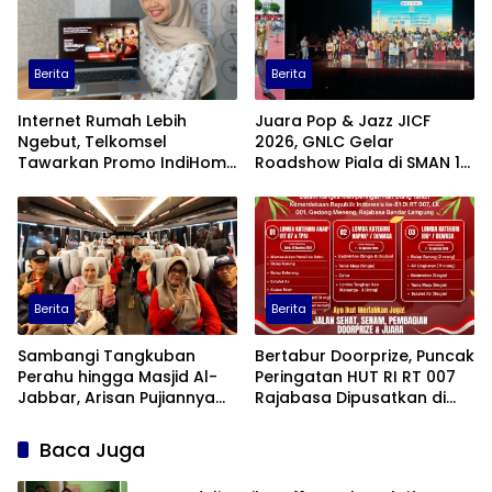
Berita
Berita
Internet Rumah Lebih
Juara Pop & Jazz JICF
Ngebut, Telkomsel
2026, GNLC Gelar
Tawarkan Promo IndiHome
Roadshow Piala di SMAN 1
200 Mbps di Sumbagsel
Bandar Lampung
Berita
Berita
Sambangi Tangkuban
Bertabur Doorprize, Puncak
Perahu hingga Masjid Al-
Peringatan HUT RI RT 007
Jabbar, Arisan Pujiannya
Rajabasa Dipusatkan di
Wakhi Liburan Bareng
Halaman Rumah Ketua RT
Garuda Wisata
Baca Juga