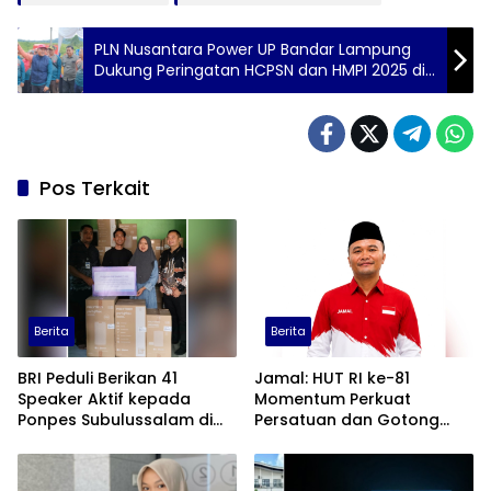
PLN Nusantara Power UP Bandar Lampung
Dukung Peringatan HCPSN dan HMPI 2025 di
Lampung Barat
Pos Terkait
Berita
Berita
BRI Peduli Berikan 41
Jamal: HUT RI ke-81
Speaker Aktif kepada
Momentum Perkuat
Ponpes Subulussalam di
Persatuan dan Gotong
Tulang Bawang
Royong Warga RT 007