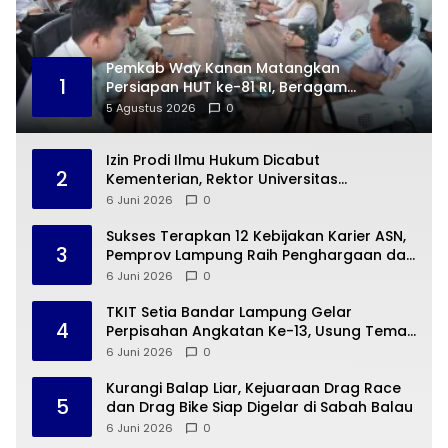
Pemkab Way Kanan Matangkan
1
Persiapan HUT ke-81 RI, Beragam
Kegiatan Siap Digelar
5 Agustus 2026
0
Izin Prodi Ilmu Hukum Dicabut
2
Kementerian, Rektor Universitas
Sjakhyakirti Jamin Nasib Mahasiswa
6 Juni 2026
0
Sukses Terapkan 12 Kebijakan Karier ASN,
3
Pemprov Lampung Raih Penghargaan dari
BKN
6 Juni 2026
0
TKIT Setia Bandar Lampung Gelar
4
Perpisahan Angkatan Ke-13, Usung Tema
Alam Semesta
6 Juni 2026
0
Kurangi Balap Liar, Kejuaraan Drag Race
5
dan Drag Bike Siap Digelar di Sabah Balau
6 Juni 2026
0