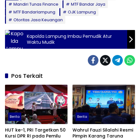
Mandiri Tunas Finance
MTF Bandar Jaya
MTF Bandarlampung
OJK Lampung
Otoritas Jasa Keuangan
Kapolda Lampung Imbau Pemudik Atur
Waktu Mudik
Pos Terkait
Berita
Berita
HUT ke-1, PRI Targetkan 50
Wahrul Fauzi Silalahi Resmi
Kursi DPR RI pada Pemilu
Pimpin Karang Taruna