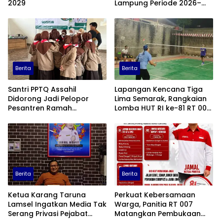
2029
Lampung Periode 2026–
2031
Berita
Berita
Santri PPTQ Assahil
Lapangan Kencana Tiga
Didorong Jadi Pelopor
Lima Semarak, Rangkaian
Pesantren Ramah
Lomba HUT RI ke-81 RT 007
Lingkungan
Resmi Dimulai
Berita
Berita
Ketua Karang Taruna
Perkuat Kebersamaan
Lamsel Ingatkan Media Tak
Warga, Panitia RT 007
Serang Privasi Pejabat
Matangkan Pembukaan