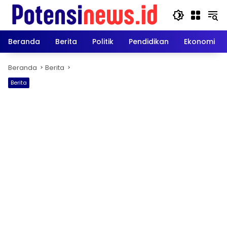
Langsung
ke
konten
Beranda
Berita
Politik
Pendidikan
Ekonomi
Beranda
Berita
Berita