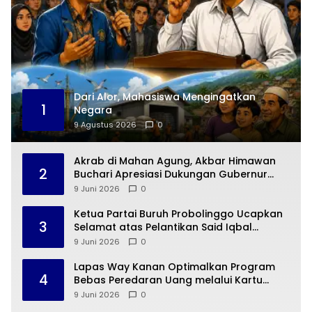
Dari Alor, Mahasiswa Mengingatkan
1
Negara
9 Agustus 2026
0
Akrab di Mahan Agung, Akbar Himawan
2
Buchari Apresiasi Dukungan Gubernur
Mirza untuk Munas HIPMI 2026
9 Juni 2026
0
Ketua Partai Buruh Probolinggo Ucapkan
3
Selamat atas Pelantikan Said Iqbal
sebagai Penasehat Khusus Presiden
9 Juni 2026
0
Lapas Way Kanan Optimalkan Program
4
Bebas Peredaran Uang melalui Kartu
BRIZZI
9 Juni 2026
0