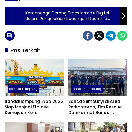
Kemendagri Dorong Transformasi Digital
dalam Pengelolaan Keuangan Daerah di
Dumai
Pos Terkait
Bandar Lampung
Bandar Lampung
Bandarlampung Expo 2026
Sanca Sembunyi di Area
Siap Menjadi Etalase
Perkantoran, Tim Rescue
Kemajuan Kota
Damkarmat Bandar
Lampung Turun Tangan