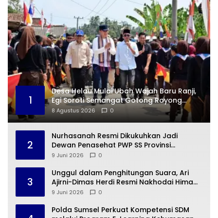
Desa Helau Mulai Ubah Wajah Baru Ranji,
1
Egi Soroti Semangat Gotong Royong
Warga
8 Agustus 2026
0
Nurhasanah Resmi Dikukuhkan Jadi
2
Dewan Penasehat PWP SS Provinsi
Lampung
9 Juni 2026
0
Unggul dalam Penghitungan Suara, Ari
3
Ajirni-Dimas Herdi Resmi Nakhodai Hima
Elektro STTN Lampung
9 Juni 2026
0
Polda Sumsel Perkuat Kompetensi SDM