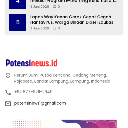
4
melalui Program E-Learning Kehumasan
Polri
9 Juni 2026
0
Lapas Way Kanan Gerak Cepat Cegah
5
Hantavirus, Warga Binaan Diberi Edukasi
9 Juni 2026
0
Perum Bumi Puspa Kencana, Gedong Meneng,
Rajabasa, Bandar Lampung, Lampung, Indonesia
+62 877-9211-2949
potensinews1@gmail.com