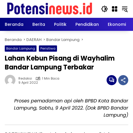
Langsung
ke
konten
Beranda
Berita
Politik
Pendidikan
Ekonomi
Beranda
DAERAH
Bandar Lampung
Bandar Lampung
Peristiwa
Lahan Kebun Pisang di Wayhalim
Bandar Lampung Terbakar
Redaksi
1 Min Baca
9 April 2022
Proses pemadaman api oleh BPBD Kota Bandar
Lampung, Sabtu, 9 April 2022. (Dok BPBD Bandar
Lampung)