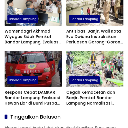
Bandar Lampung
Bandar Lampung
Wamendagri Akhmad
Antisipasi Banjir, Wali Kota
Wiyagus Sidak Pemkot
Eva Dwiana Instruksikan
Bandar Lampung, Evaluasi
Perluasan Gorong-Gorong
Penerapan WFH ASN
di Tanjung Senang
Bandar Lampung
Bandar Lampung
Respons Cepat DAMKAR
Cegah Kemacetan dan
Bandar Lampung Evakuasi
Banjir, Pemkot Bandar
Hewan Liar di Bumi Puspa
Lampung Normalisasi
Kencana
Gorong-Gorong By Pass
Tinggalkan Balasan
Alamat email Anda tidak akan dipublikasikan.
Ruas yang