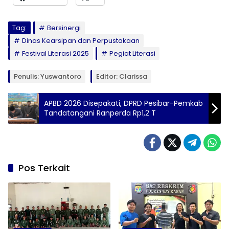
Tag:
Bersinergi
Dinas Kearsipan dan Perpustakaan
Festival Literasi 2025
Pegiat Literasi
Penulis: Yuswantoro
Editor: Clarissa
APBD 2026 Disepakati, DPRD Pesibar-Pemkab
Tandatangani Ranperda Rp1,2 T
Pos Terkait