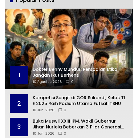
Dokter Benny Mundur, Persoalan Etika
1
Jangan Ikut Berhenti
10 Agustus 2026
0
Kompetisi Sengit di GOR Srikandi, Kelas TI
2
E 2025 Raih Podium Utama Futsal ITSNU
10 Juni 2026
0
Buka Muswil XXIII IPM, Wakil Gubernur
3
Jihan Nurlela Beberkan 3 Pilar Generasi
Emas Lampung
10 Juni 2026
0