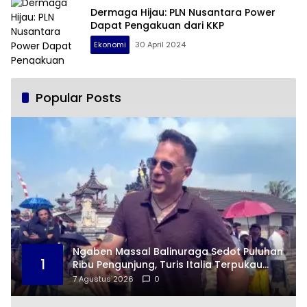
Dermaga Hijau: PLN Nusantara Power
Dapat Pengakuan dari KKP
Ekonomi
30 April 2024
Popular Posts
Ngaben Massal Balinuraga Sedot Puluhan
1
Ribu Pengunjung, Turis Italia Terpukau
dengan Budaya Indonesia
7 Agustus 2026
0