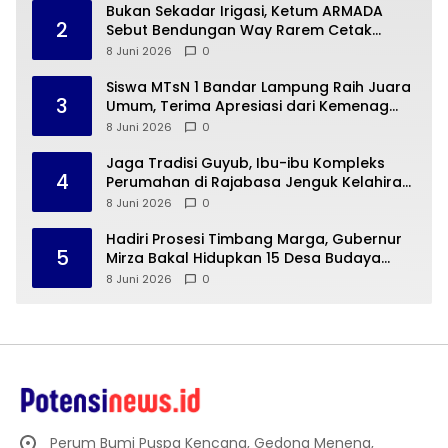
Bukan Sekadar Irigasi, Ketum ARMADA
2
Sebut Bendungan Way Rarem Cetak
Sejarah Peradaban Lampung
8 Juni 2026
0
Siswa MTsN 1 Bandar Lampung Raih Juara
3
Umum, Terima Apresiasi dari Kemenag
Kota Bandar Lampung
8 Juni 2026
0
Jaga Tradisi Guyub, Ibu-ibu Kompleks
4
Perumahan di Rajabasa Jenguk Kelahiran
Buah Hati Warga
8 Juni 2026
0
Hadiri Prosesi Timbang Marga, Gubernur
5
Mirza Bakal Hidupkan 15 Desa Budaya
Lampung
8 Juni 2026
0
Perum Bumi Puspa Kencana, Gedong Meneng,