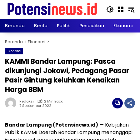
Langsung
ke
konten
Beranda
Berita
Politik
Pendidikan
Ekonomi
Beranda
Ekonomi
Ekonomi
KAMMI Bandar Lampung: Pasca
dikunjungi Jokowi, Pedagang Pasar
Pasir Gintung keluhkan Kenaikan
Harga BBM
Redaksi
2 Min Baca
7 September 2022
Bandar Lampung (Potensinews.id)
— Kebijakan
Publik KAMMI Daerah Bandar Lampung menanggapi
issue hangat mengenai kenaikan pemerintah