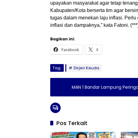
upayakan masyarakat agar tetap tenang.
Kabupaten/Kota berserta tim agar bersi
tugas dalam menekan laju inflasi. Per
inflasi dan dampaknya,” kata Fatoni. (***
Bagikan ini:
Facebook
X
Tag:
Dirjen Keuda
MAN 1 Bandar Lampung Peringati
Pos Terkait