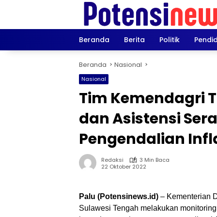
Langsung
ke
konten
Beranda
Berita
Politik
Pendi
Beranda
Nasional
Nasional
Tim Kemendagri T
dan Asistensi Se
Pengendalian Inf
Redaksi
3 Min Baca
22 Oktober 2022
Palu (Potensinews.id)
– Kementerian D
Sulawesi Tengah melakukan monitoring 