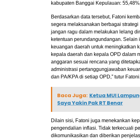
kabupaten Banggai Kepulauan: 55,48%,”
Berdasarkan data tersebut, Fatoni kem
segera melaksanakan berbagai strategi
jangan ragu dalam melakukan lelang din
ketentuan perundangundangan. Selain i
keuangan daerah untuk meningkatkan k
kepala daerah dan kepala OPD dalam m
anggaran sesuai rencana yang ditetapk
administrasi pertanggungjawaban keu
dan PA/KPA di setiap OPD,” tutur Fatoni
Baca Juga:
Ketua MUI Lampung
Saya Yakin Pak RT Benar
Dilain sisi, Fatoni juga menekankan k
pengendalian inflasi. Tidak terkecuali pe
dikomunikasikan dan diberikan penjela