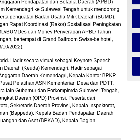
i Anggaran Pendapatan dan Belanja Daerah (APBD)
 Tim Kemendagri ke Sulawesi Tengah untuk mendorong
serta penguatan Badan Usaha Milik Daerah (BUMD).
ngan Rapat Koordinasi (Rakor) Sosialisasi Peningkatan
BUMD/BUMDes dan Monev Penyerapan APBD Tahun
ngah, bertempat di Grand Ballroom Swiss-belhotel,
8/10/2022).
rid. Hadir secara virtual sebagai Keynote Speech
gan Daerah (Keuda) Kemendagri. Hadir sebagai
 Anggaran Daerah Kemendagri, Kepala Kantor BPKP
Pusat Pelatihan ASN Kementerian Desa dan PDTT.
ara lain Gubernur dan Forkompimda Sulawesi Tengah,
gkat Daerah (OPD) Provinsi. Peserta dari
ota, Sekretaris Daerah Provinsi, Kepala Inspektorat,
an (Bappeda), Kepala Badan Pendapatan Daerah
euangan dan Aset (BPKAD), Kepala Bagian