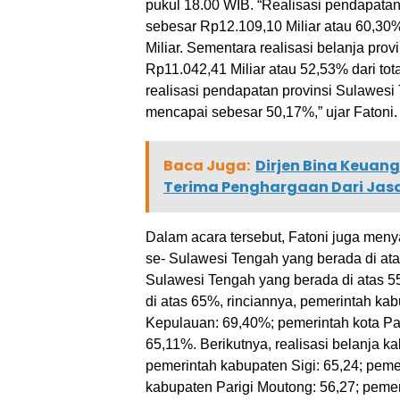
pukul 18.00 WIB. “Realisasi pendapata
sebesar Rp12.109,10 Miliar atau 60,30
Miliar. Sementara realisasi belanja pro
Rp11.042,41 Miliar atau 52,53% dari to
realisasi pendapatan provinsi Sulawesi
mencapai sebesar 50,17%,” ujar Fatoni
Baca Juga:
Dirjen Bina Keuan
Terima Penghargaan Dari Jas
Dalam acara tersebut, Fatoni juga men
se- Sulawesi Tengah yang berada di ata
Sulawesi Tengah yang berada di atas 5
di atas 65%, rinciannya, pemerintah ka
Kepulauan: 69,40%; pemerintah kota Pa
65,11%. Berikutnya, realisasi belanja k
pemerintah kabupaten Sigi: 65,24; pem
kabupaten Parigi Moutong: 56,27; peme