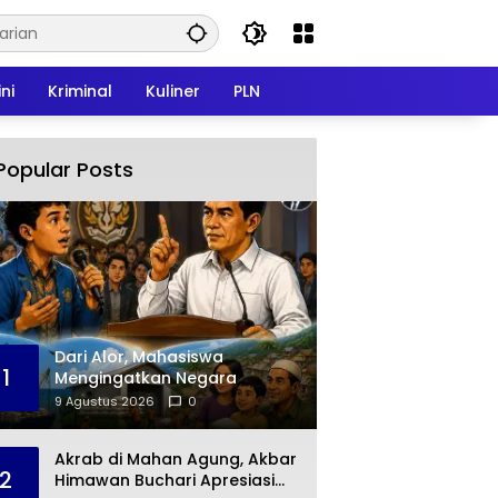
ni
Kriminal
Kuliner
PLN
Popular Posts
Dari Alor, Mahasiswa
1
Mengingatkan Negara
9 Agustus 2026
0
Akrab di Mahan Agung, Akbar
2
Himawan Buchari Apresiasi