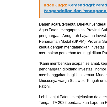
Baca Juga:
Kemendagri: Pemd
Pengendalian dan Penanganan
Dalam acara tersebut, Direktur Jendera
Agus Fatoni mengapresiasi Provinsi S
penghargaan Anugerah Layanan Investa
Penanaman Modal (BKPM). Provinsi Sul
kedua dengan mendatangkan investasi s
merupakan perolehan tertinggi diluar P
“Kami memberikan ucapan selamat, ke
penghargaan dibidang investasi, nomor d
membanggakan bagi kita semua. Mudah-
khususnya warga Sulawesi Tengah unt
Fatoni.
Lebih lanjut Fatoni menjelaskan data r
Tengah TA 2022 berdasarkan Laporan R