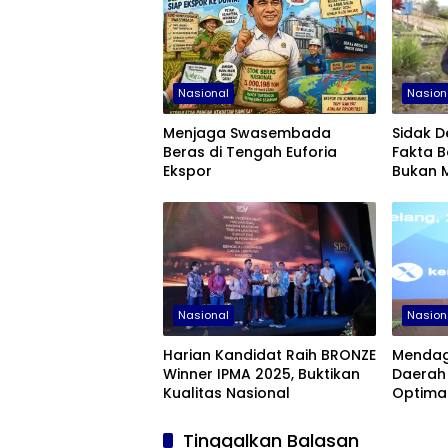
Nasional
Nasion
Menjaga Swasembada
Sidak D
Beras di Tengah Euforia
Fakta B
Ekspor
Bukan 
Nasional
Nasion
Harian Kandidat Raih BRONZE
Mendag
Winner IPMA 2025, Buktikan
Daerah
Kualitas Nasional
Optimal
dan Tar
Tinggalkan Balasan