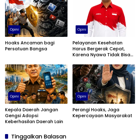
dan Tantangan Teknis,
Validasi AI, dan Nilai
Strategis bagi
Pembangunan Daerah
Opini
Opini
Hoaks Ancaman bagi
Pelayanan Kesehatan
Persatuan Bangsa
Harus Bergerak Cepat,
Karena Nyawa Tidak Bisa
Menunggu
Opini
Opini
Kepala Daerah Jangan
Perangi Hoaks, Jaga
Gengsi Adopsi
Kepercayaan Masyarakat
Keberhasilan Daerah Lain
Tinggalkan Balasan