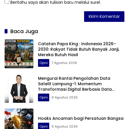
Beritahu saya akan tulisan baru melalui surel.
Baca Juga
Catatan Papa King : Indonesia 2026–
2030: Rakyat Tidak Butuh Banyak Janji,
Mereka Butuh Hasil
Opini
7 Agustus 2026
Mengurai Rantai Pengolahan Data
Satelit Lampung-1: Momentum
Transformasi Digital Berbasis Data
Geospasial dan Tantangan Teknis,
Opini
6 Agustus 2026
Validasi AI, dan Nilai Strategis bagi
Pembangunan Daerah
Hoaks Ancaman bagi Persatuan Bangsa
Opini
6 Agustus 2026