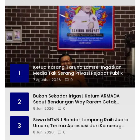
Ketua Karang Taruna Lamsel Ingatkan
1
Media Tak Serang Privasi Pejabat Publik
7 Agustus 2026
0
Bukan Sekadar Irigasi, Ketum ARMADA
2
Sebut Bendungan Way Rarem Cetak
Sejarah Peradaban Lampung
8 Juni 2026
0
Siswa MTsN 1 Bandar Lampung Raih Juara
3
Umum, Terima Apresiasi dari Kemenag
Kota Bandar Lampung
8 Juni 2026
0