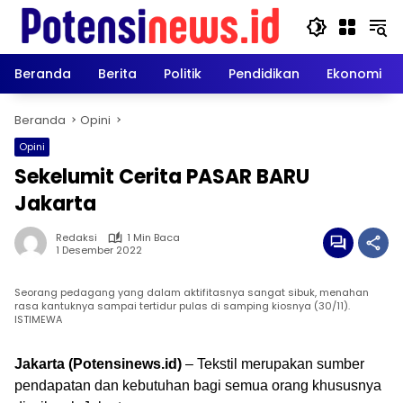
Langsung
ke
konten
Beranda
Berita
Politik
Pendidikan
Ekonomi
Beranda
Opini
Opini
Sekelumit Cerita PASAR BARU
Jakarta
Redaksi
1 Min Baca
1 Desember 2022
Seorang pedagang yang dalam aktifitasnya sangat sibuk, menahan
rasa kantuknya sampai tertidur pulas di samping kiosnya (30/11).
ISTIMEWA
Jakarta (Potensinews.id)
– Tekstil merupakan sumber
pendapatan dan kebutuhan bagi semua orang khususnya