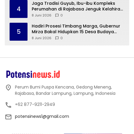
Jaga Tradisi Guyub, Ibu-ibu Kompleks
4
Perumahan di Rajabasa Jenguk Kelahiran
Buah Hati Warga
8 Juni 2026
0
Hadiri Prosesi Timbang Marga, Gubernur
5
Mirza Bakal Hidupkan 15 Desa Budaya
Lampung
8 Juni 2026
0
Perum Bumi Puspa Kencana, Gedong Meneng,
Rajabasa, Bandar Lampung, Lampung, Indonesia
+62 877-9211-2949
potensinews1@gmail.com