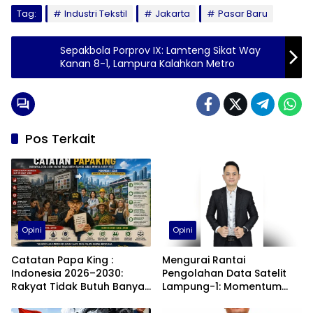
Tag:
Industri Tekstil
Jakarta
Pasar Baru
Sepakbola Porprov IX: Lamteng Sikat Way
Kanan 8-1, Lampura Kalahkan Metro
Pos Terkait
Opini
Opini
Catatan Papa King :
Mengurai Rantai
Indonesia 2026–2030:
Pengolahan Data Satelit
Rakyat Tidak Butuh Banyak
Lampung-1: Momentum
Janji, Mereka Butuh Hasil
Transformasi Digital
Berbasis Data Geospasial