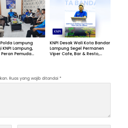
KNPI
 Polda Lampung
KNPI Desak Wali Kota Bandar
i KNPI Lampung,
Lampung Segel Permanen
t Peran Pemuda
Viper Cafe, Bar & Resto,
Menjaga Kamtibmas
Diduga Belum Kantongi Izin
kan.
Ruas yang wajib ditandai
*