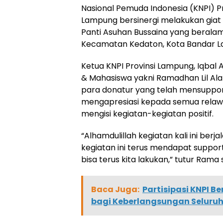
Nasional Pemuda Indonesia (KNPI)
Lampung bersinergi melakukan giat Ju
Panti Asuhan Bussaina yang beralama
Kecamatan Kedaton, Kota Bandar La
Ketua KNPI Provinsi Lampung, Iqbal A
& Mahasiswa yakni Ramadhan Lil A
para donatur yang telah mensupport 
mengapresiasi kepada semua rela
mengisi kegiatan-kegiatan positif.
“Alhamdulillah kegiatan kali ini be
kegiatan ini terus mendapat support
bisa terus kita lakukan,” tutur Ram
Baca Juga:
Partisipasi KNPI B
bagi Keberlangsungan Seluruh