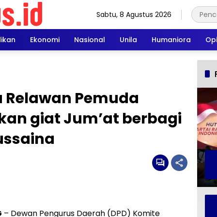
Sabtu, 8 Agustus 2026
dikan
Ekonomi
Nasional
Unila
Humaniora
Opi
a Relawan Pemuda
an giat Jum’at berbagi
ussaina
G
– Dewan Pengurus Daerah (DPD) Komite