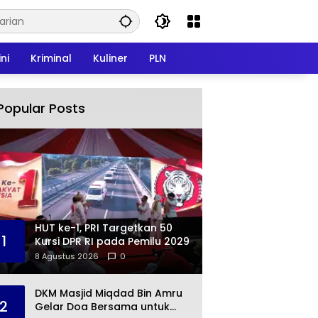
ni
Kriminal
Kuliner
PLN
Popular Posts
HUT ke-1, PRI Targetkan 50
1
Kursi DPR RI pada Pemilu 2029
8 Agustus 2026
0
DKM Masjid Miqdad Bin Amru
2
Gelar Doa Bersama untuk