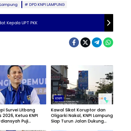
r Lampung
DPD KNPI LAMPUNG
idat Kepala UPT PKK
KNPI
i Survei Litbang
Kawal Sikat Koruptor dan
 2026, Ketua KNPI
Oligarki Nakal, KNPI Lampung
rdiansyah Puji
Siap Turun Jalan Dukung
rmasi Humanis Polri
Presiden Prabowo