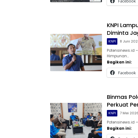
Facebook
KNPI Lamp
Diminta J
KNPI
8 Juni 20
Potensinews.id
Himpunan…
Bagikan ini:
Facebook
Binmas Pol
Perkuat P
KNPI
7 Mei 202
Potensinews.id 
Bagikan ini: