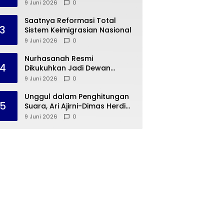
Ade Jona Prasetyo
9 Juni 2026
0
Saatnya Reformasi Total
3
Sistem Keimigrasian Nasional
9 Juni 2026
0
Nurhasanah Resmi
4
Dikukuhkan Jadi Dewan
Penasehat PWP SS Provinsi
9 Juni 2026
0
Lampung
Unggul dalam Penghitungan
5
Suara, Ari Ajirni-Dimas Herdi
Resmi Nakhodai Hima Elektro
9 Juni 2026
0
STTN Lampung