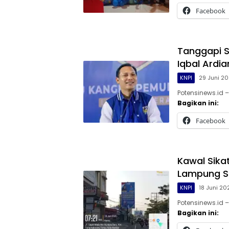
Facebook
Tanggapi S
Iqbal Ardia
KNPI
29 Juni 2
Potensinews.id 
Bagikan ini:
Facebook
Kawal Sikat
Lampung Si
KNPI
18 Juni 20
Potensinews.id 
Bagikan ini: