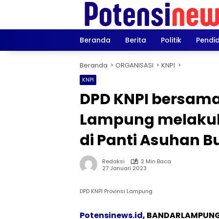
Langsung
ke
konten
Beranda
Berita
Politik
Pendi
Beranda
ORGANISASI
KNPI
KNPI
DPD KNPI bersam
Lampung melakuk
di Panti Asuhan B
Redaksi
2 Min Baca
27 Januari 2023
DPD KNPI Provinsi Lampung
Potensinews.id
, BANDARLAMPUN