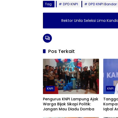
Tag:
DPD KNPI
DPD KNPI Banda
Rektor Unila Seleksi Lima Kand
Pos Terkait
KNPI
KNPI
Pengurus KNPI Lampung Ajak
Tanggap
Warga Bijak Sikapi Politik:
Kompas
Jangan Mau Diadu Domba
Iqbal A
Transfo